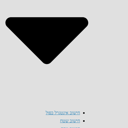
חישוב אינטגרל כפול
חישוב שטח