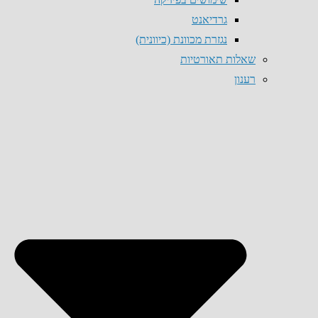
גרדיאנט
נגזרת מכוונת (כיוונית)
שאלות תאורטיות
רענון