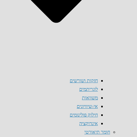
חזקות ושורשים
לוגריתמים
משוואות
אי-שיוויונים
חילוק פולינומים
אינדוקציה
חומר תיאורטי