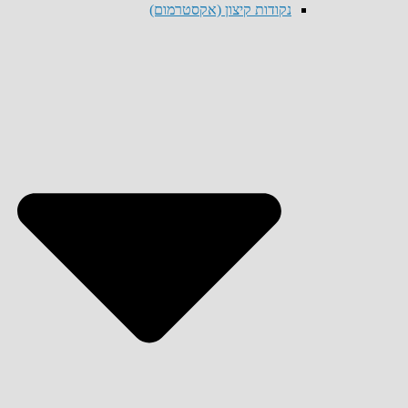
נקודות קיצון (אקסטרמום)