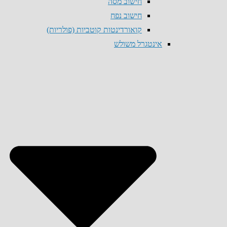
חישוב מסה
חישוב נפח
קואורדינטות קוטביות (פולריות)
אינטגרל משולש