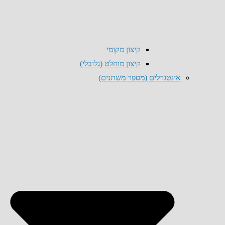
קיצון מקומי
קיצון מוחלט (גלובלי)
אינטגרלים (מספר משתנים)