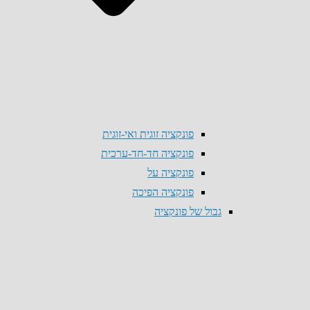
פונקציה זוגית ואי-זוגית
פונקציה חד-חד-ערכית
פונקציה על
פונקציה הפיכה
גבול של פונקציה