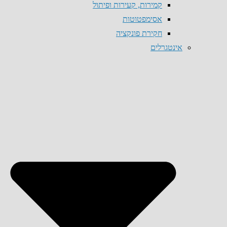
קמירות, קעירות ופיתול
אסימפטוטות
חקירת פונקציה
אינטגרלים