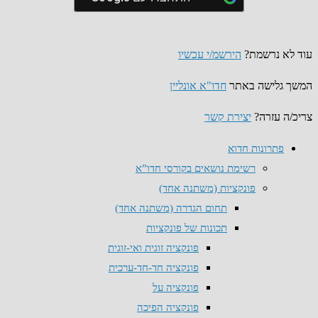
עוד לא נרשמת?
הירשמ/י עכשיו
המשך גלישה באתר
חדו"א אונליין
צריכ/ה עזרה?
יצירת קשר
פתרונות חדוא
רשימת נושאים בקורסי חדו”א
פונקציות (משתנה אחד)
תחום הגדרה (משתנה אחד)
תכונות של פונקציות
פונקציה זוגית ואי-זוגית
פונקציה חד-חד-ערכית
פונקציה על
פונקציה הפיכה