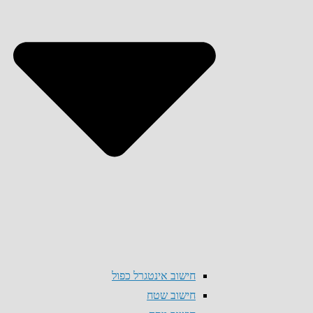
חישוב אינטגרל כפול
חישוב שטח