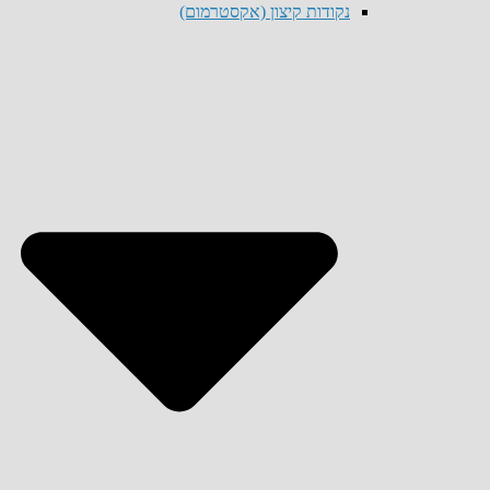
נקודות קיצון (אקסטרמום)