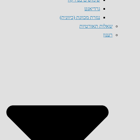
גרדיאנט
נגזרת מכוונת (כיוונית)
שאלות תאורטיות
רענון