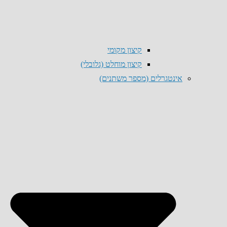
קיצון מקומי
קיצון מוחלט (גלובלי)
אינטגרלים (מספר משתנים)