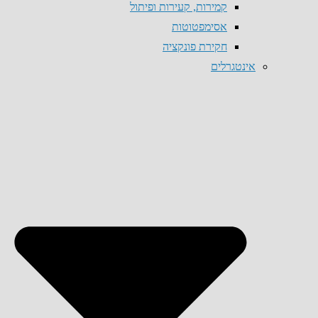
קמירות, קעירות ופיתול
אסימפטוטות
חקירת פונקציה
אינטגרלים