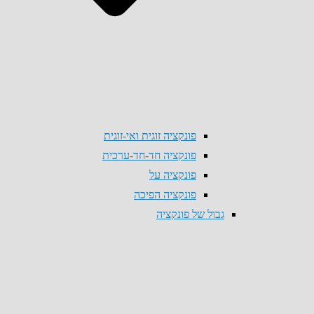
פונקציה זוגית ואי-זוגית
פונקציה חד-חד-ערכית
פונקציה על
פונקציה הפיכה
גבול של פונקציה