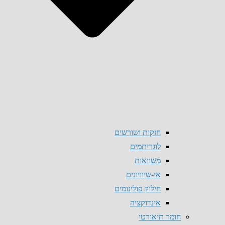
חזקות ושורשים
לוגריתמים
משוואות
אי-שיוויונים
חילוק פולינומים
אינדוקציה
חומר תיאורטי