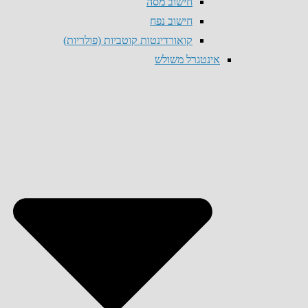
חישוב מסה
חישוב נפח
קואורדינטות קוטביות (פולריות)
אינטגרל משולש