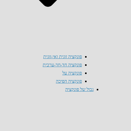
פונקציה זוגית ואי-זוגית
פונקציה חד-חד-ערכית
פונקציה על
פונקציה הפיכה
גבול של פונקציה