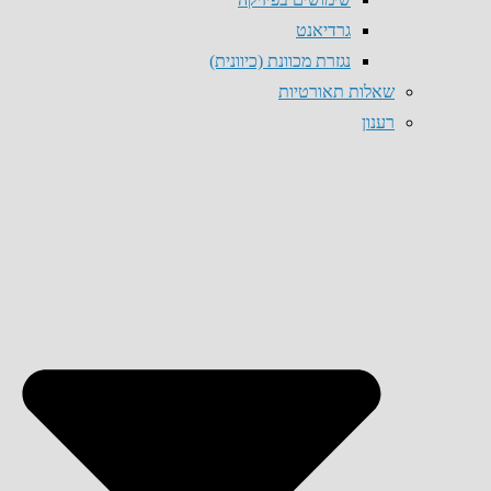
גרדיאנט
נגזרת מכוונת (כיוונית)
שאלות תאורטיות
רענון