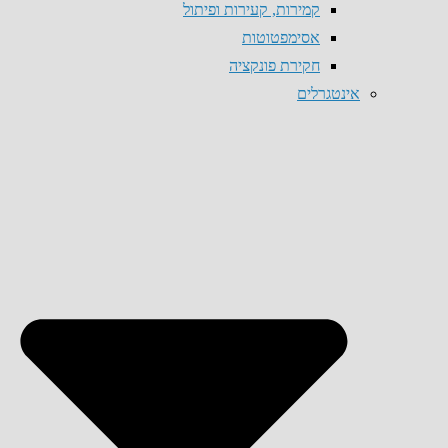
קמירות, קעירות ופיתול
אסימפטוטות
חקירת פונקציה
אינטגרלים