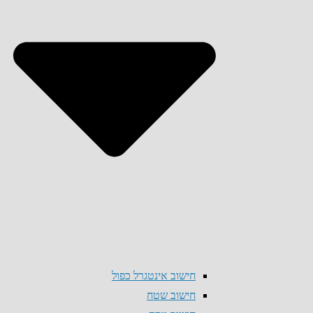
חישוב אינטגרל כפול
חישוב שטח