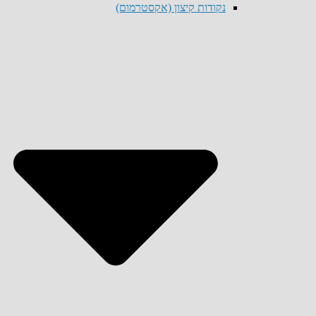
נקודות קיצון (אקסטרמום)