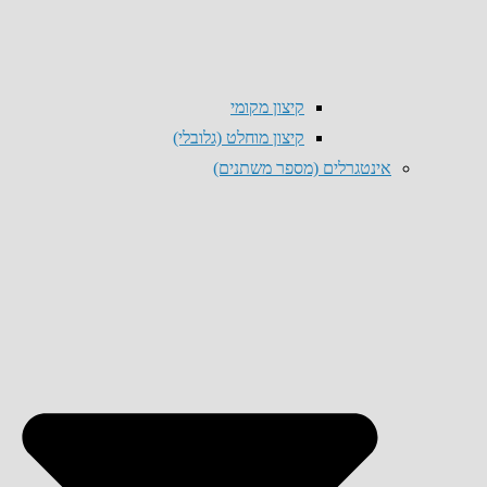
קיצון מקומי
קיצון מוחלט (גלובלי)
אינטגרלים (מספר משתנים)