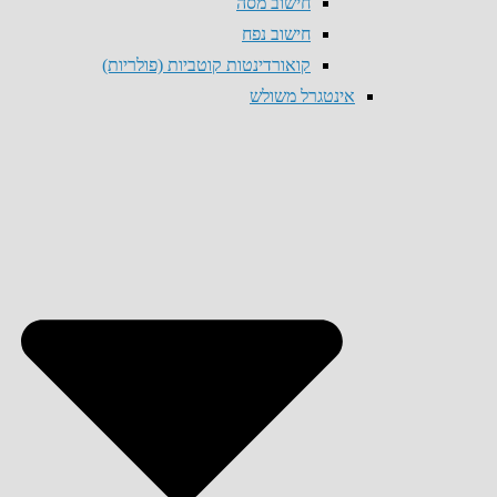
חישוב מסה
חישוב נפח
קואורדינטות קוטביות (פולריות)
אינטגרל משולש