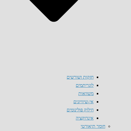
חזקות ושורשים
לוגריתמים
משוואות
אי-שיוויונים
חילוק פולינומים
אינדוקציה
חומר תיאורטי