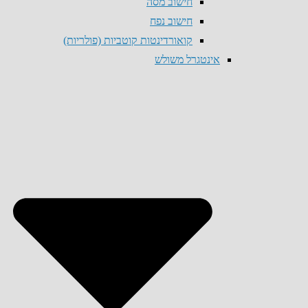
חישוב מסה
חישוב נפח
קואורדינטות קוטביות (פולריות)
אינטגרל משולש