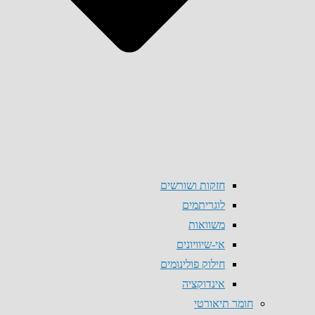
חזקות ושורשים
לוגריתמים
משוואות
אי-שיוויונים
חילוק פולינומים
אינדוקציה
חומר תיאורטי