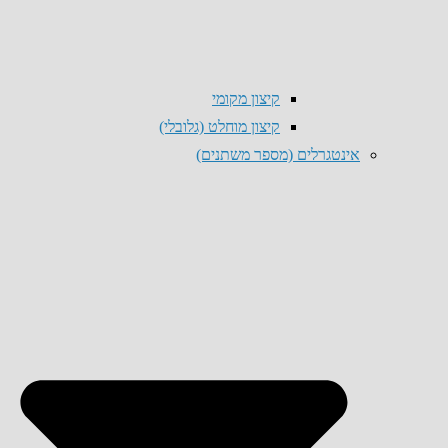
קיצון מקומי
קיצון מוחלט (גלובלי)
אינטגרלים (מספר משתנים)