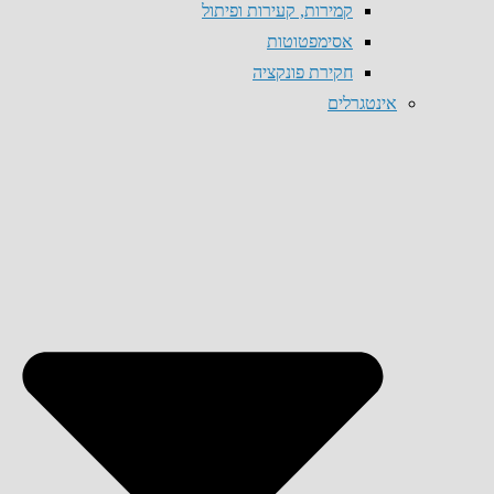
קמירות, קעירות ופיתול
אסימפטוטות
חקירת פונקציה
אינטגרלים