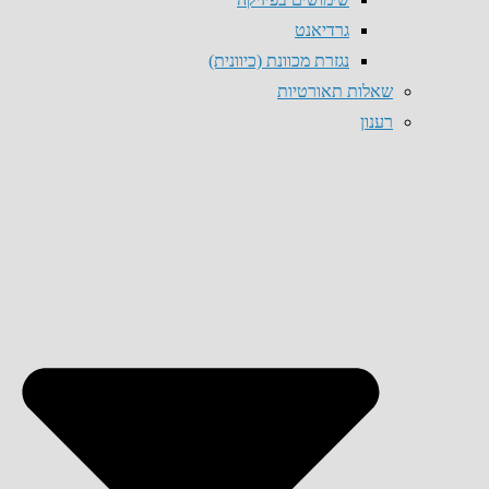
גרדיאנט
נגזרת מכוונת (כיוונית)
שאלות תאורטיות
רענון