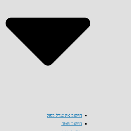
חישוב אינטגרל כפול
חישוב שטח