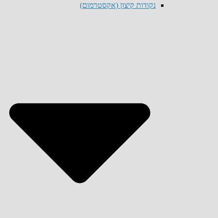
נקודות קיצון (אקסטרמום)