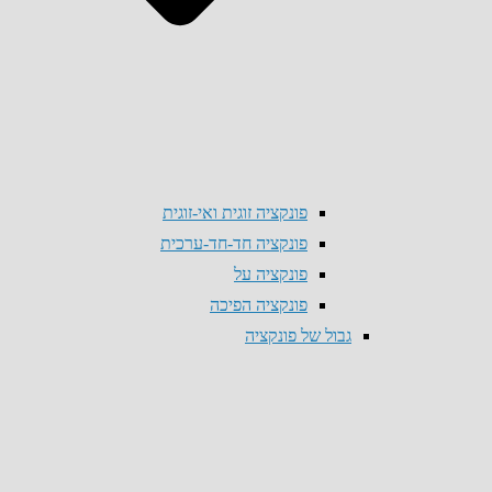
פונקציה זוגית ואי-זוגית
פונקציה חד-חד-ערכית
פונקציה על
פונקציה הפיכה
גבול של פונקציה