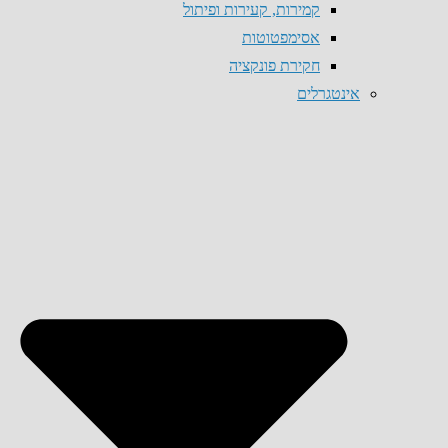
קמירות, קעירות ופיתול
אסימפטוטות
חקירת פונקציה
אינטגרלים