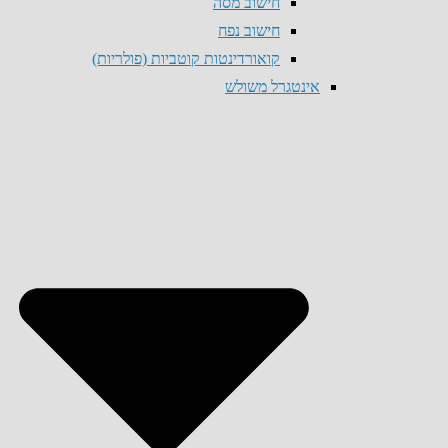
חישוב מסה
חישוב נפח
קואורדינטות קוטביות (פולריות)
אינטגרל משולש