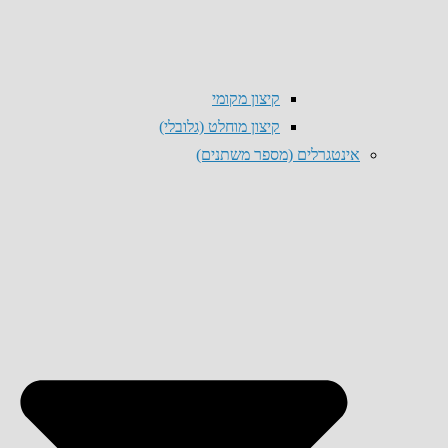
קיצון מקומי
קיצון מוחלט (גלובלי)
אינטגרלים (מספר משתנים)