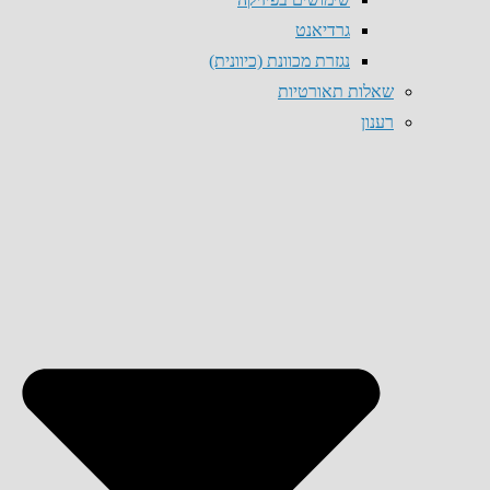
גרדיאנט
נגזרת מכוונת (כיוונית)
שאלות תאורטיות
רענון