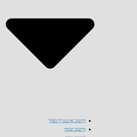
חישוב אינטגרל כפול
חישוב שטח