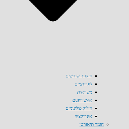
חזקות ושורשים
לוגריתמים
משוואות
אי-שיוויונים
חילוק פולינומים
אינדוקציה
חומר תיאורטי