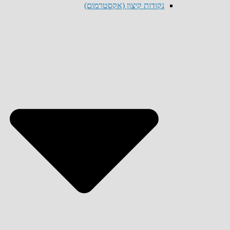
נקודות קיצון (אקסטרמום)