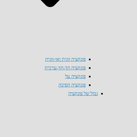
פונקציה זוגית ואי-זוגית
פונקציה חד-חד-ערכית
פונקציה על
פונקציה הפיכה
גבול של פונקציה