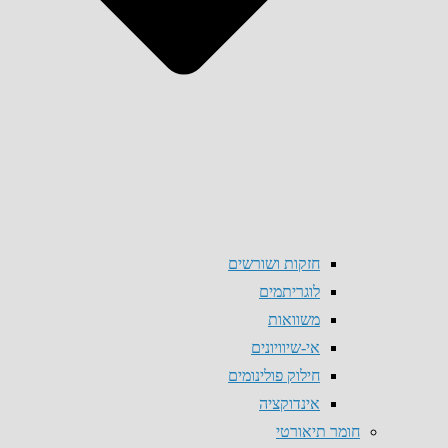
חזקות ושורשים
לוגריתמים
משוואות
אי-שיוויונים
חילוק פולינומים
אינדוקציה
חומר תיאורטי