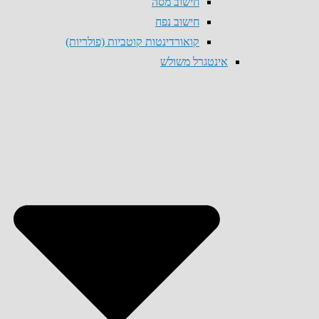
חישוב מסה
חישוב נפח
קואורדינטות קוטביות (פולריות)
אינטגרל משולש