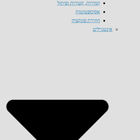
קמירות, קעירות ופיתול
אסימפטוטות
חקירת פונקציה
אינטגרלים