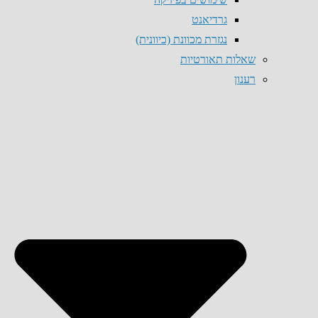
גרדיאנט
נגזרת מכוונת (כיוונית)
שאלות תאורטיות
רענון