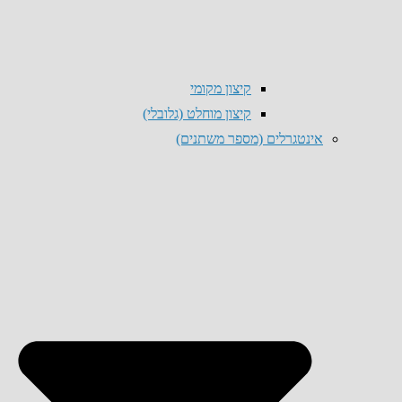
קיצון מקומי
קיצון מוחלט (גלובלי)
אינטגרלים (מספר משתנים)