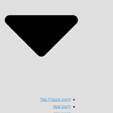
חישוב אינטגרל כפול
חישוב שטח