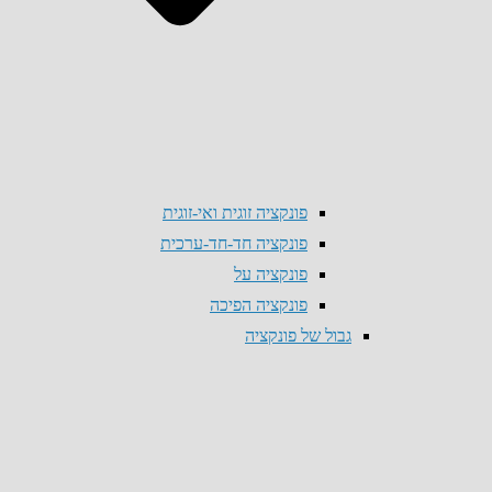
פונקציה זוגית ואי-זוגית
פונקציה חד-חד-ערכית
פונקציה על
פונקציה הפיכה
גבול של פונקציה