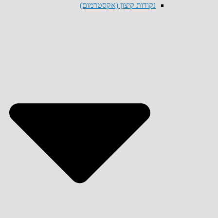
נקודות קיצון (אקסטרמום)