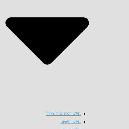
חישוב אינטגרל כפול
חישוב שטח