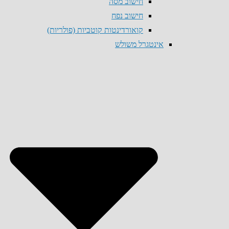
חישוב מסה
חישוב נפח
קואורדינטות קוטביות (פולריות)
אינטגרל משולש