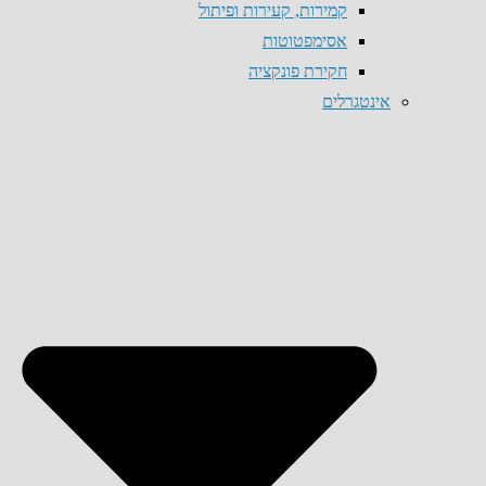
קמירות, קעירות ופיתול
אסימפטוטות
חקירת פונקציה
אינטגרלים