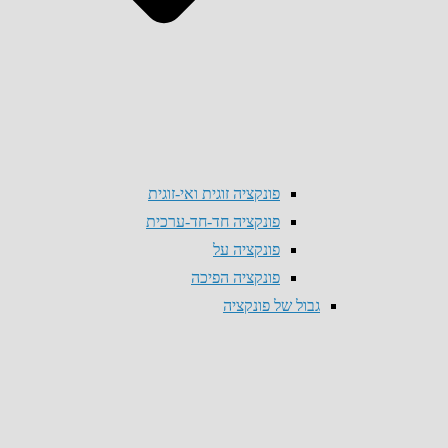
פונקציה זוגית ואי-זוגית
פונקציה חד-חד-ערכית
פונקציה על
פונקציה הפיכה
גבול של פונקציה