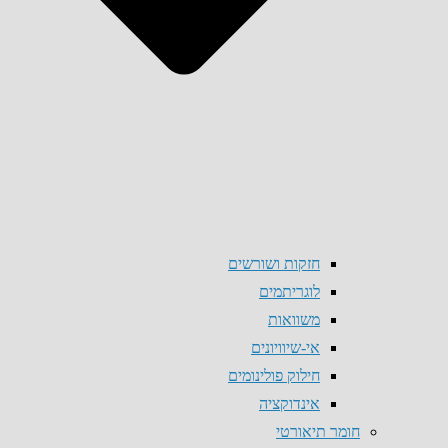
חזקות ושורשים
לוגריתמים
משוואות
אי-שיוויונים
חילוק פולינומים
אינדוקציה
חומר תיאורטי