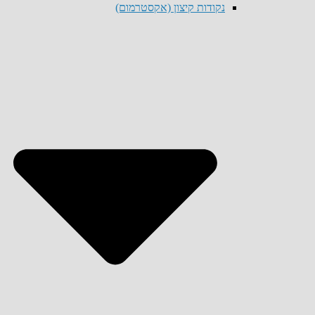
נקודות קיצון (אקסטרמום)