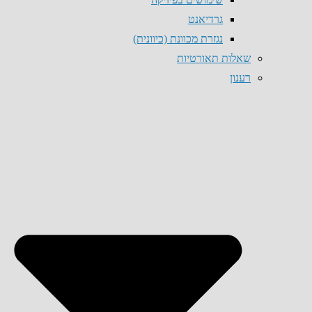
גרדיאנט
נגזרת מכוונת (כיוונית)
שאלות תאורטיות
רענון