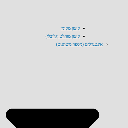
קיצון מקומי
קיצון מוחלט (גלובלי)
אינטגרלים (מספר משתנים)