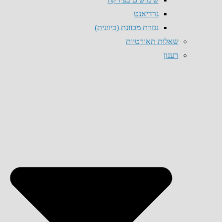
גרדיאנט
נגזרת מכוונת (כיוונית)
שאלות תאורטיות
רענון