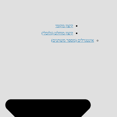
קיצון מקומי
קיצון מוחלט (גלובלי)
אינטגרלים (מספר משתנים)