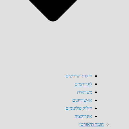
חזקות ושורשים
לוגריתמים
משוואות
אי-שיוויונים
חילוק פולינומים
אינדוקציה
חומר תיאורטי