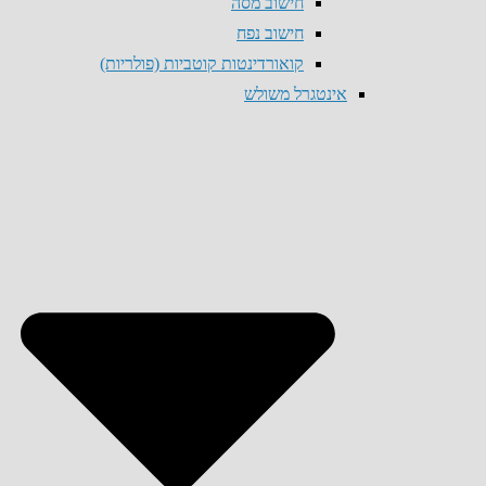
חישוב מסה
חישוב נפח
קואורדינטות קוטביות (פולריות)
אינטגרל משולש