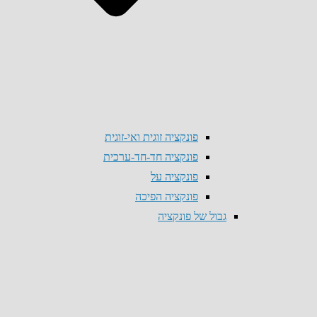
פונקציה זוגית ואי-זוגית
פונקציה חד-חד-ערכית
פונקציה על
פונקציה הפיכה
גבול של פונקציה