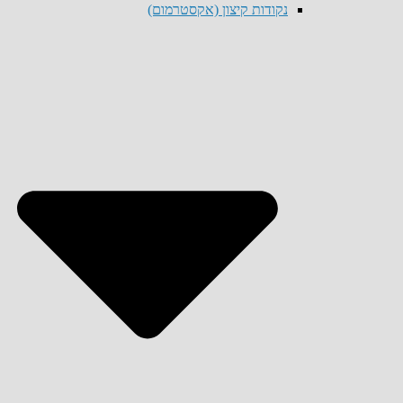
נקודות קיצון (אקסטרמום)