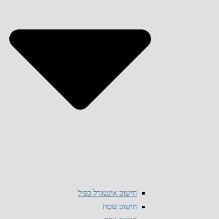
חישוב אינטגרל כפול
חישוב שטח