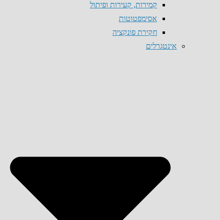
קמירות, קעירות ופיתול
אסימפטוטות
חקירת פונקציה
אינטגרלים