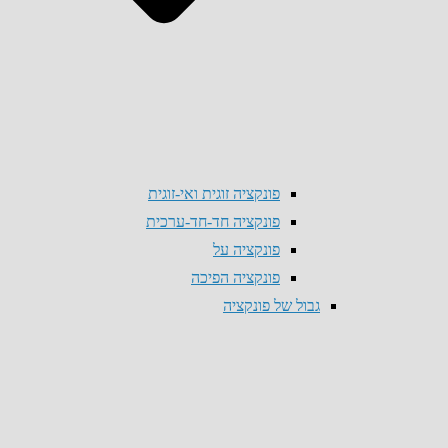
פונקציה זוגית ואי-זוגית
פונקציה חד-חד-ערכית
פונקציה על
פונקציה הפיכה
גבול של פונקציה