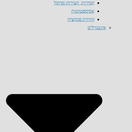
קמירות, קעירות ופיתול
אסימפטוטות
חקירת פונקציה
אינטגרלים