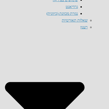
גרדיאנט
נגזרת מכוונת (כיוונית)
שאלות תאורטיות
רענון