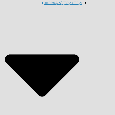
נקודות קיצון (אקסטרמום)