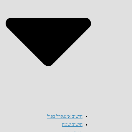
חישוב אינטגרל כפול
חישוב שטח