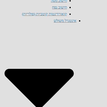
חישוב מסה
חישוב נפח
קואורדינטות קוטביות (פולריות)
אינטגרל משולש