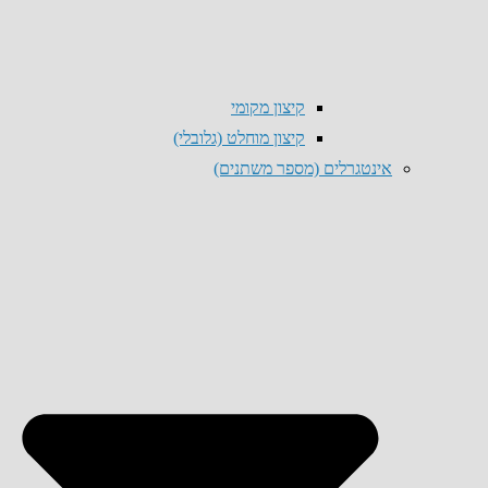
קיצון מקומי
קיצון מוחלט (גלובלי)
אינטגרלים (מספר משתנים)