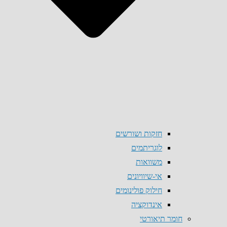
חזקות ושורשים
לוגריתמים
משוואות
אי-שיוויונים
חילוק פולינומים
אינדוקציה
חומר תיאורטי