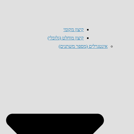
קיצון מקומי
קיצון מוחלט (גלובלי)
אינטגרלים (מספר משתנים)