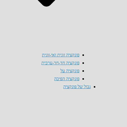
פונקציה זוגית ואי-זוגית
פונקציה חד-חד-ערכית
פונקציה על
פונקציה הפיכה
גבול של פונקציה