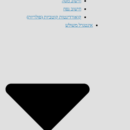
חישוב מסה
חישוב נפח
קואורדינטות קוטביות (פולריות)
אינטגרל משולש