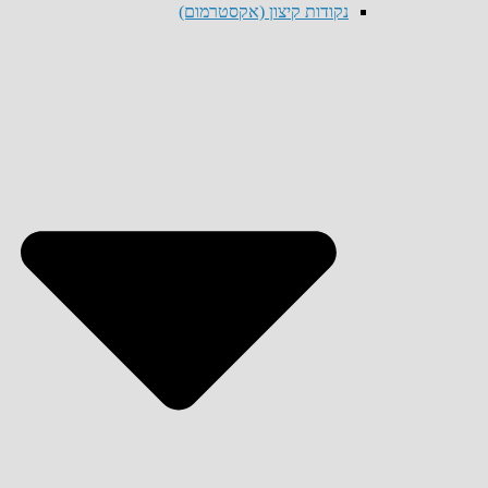
נקודות קיצון (אקסטרמום)