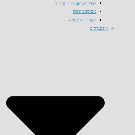
קמירות, קעירות ופיתול
אסימפטוטות
חקירת פונקציה
אינטגרלים