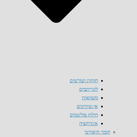
חזקות ושורשים
לוגריתמים
משוואות
אי-שיוויונים
חילוק פולינומים
אינדוקציה
חומר תיאורטי