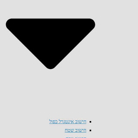
חישוב אינטגרל כפול
חישוב שטח