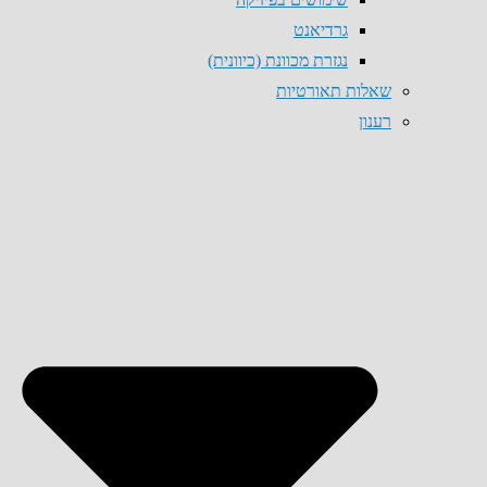
גרדיאנט
נגזרת מכוונת (כיוונית)
שאלות תאורטיות
רענון