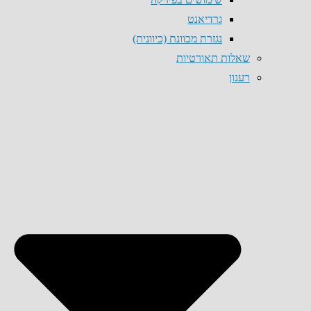
גרדיאנט
נגזרת מכוונת (כיוונית)
שאלות תאורטיות
רענון