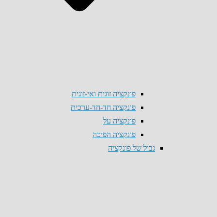
פונקציה זוגית ואי-זוגית
פונקציה חד-חד-ערכית
פונקציה על
פונקציה הפיכה
גבול של פונקציה