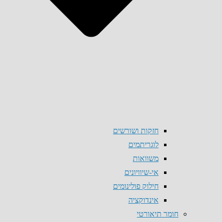
חזקות ושורשים
לוגריתמים
משוואות
אי-שיוויונים
חילוק פולינומים
אינדוקציה
חומר תיאורטי