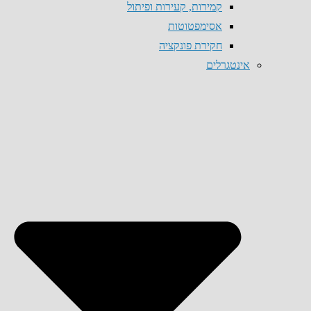
קמירות, קעירות ופיתול
אסימפטוטות
חקירת פונקציה
אינטגרלים