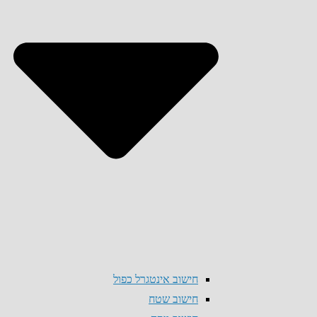
חישוב אינטגרל כפול
חישוב שטח