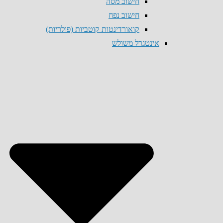
חישוב מסה
חישוב נפח
קואורדינטות קוטביות (פולריות)
אינטגרל משולש