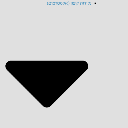
נקודות קיצון (אקסטרמום)