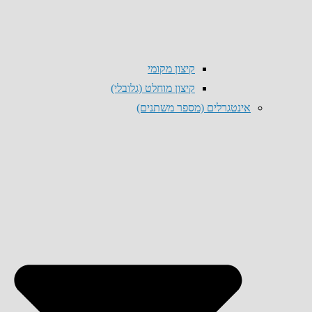
קיצון מקומי
קיצון מוחלט (גלובלי)
אינטגרלים (מספר משתנים)