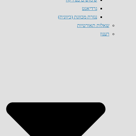
גרדיאנט
נגזרת מכוונת (כיוונית)
שאלות תאורטיות
רענון