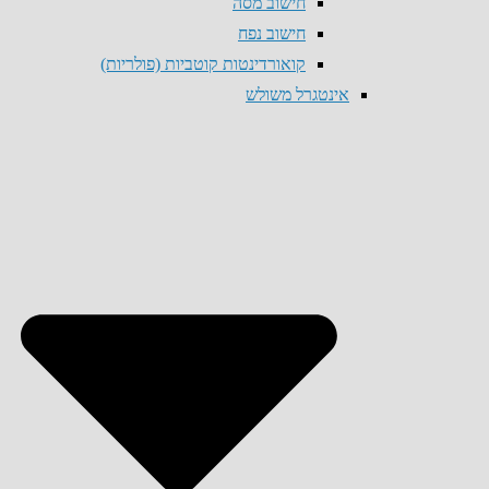
חישוב מסה
חישוב נפח
קואורדינטות קוטביות (פולריות)
אינטגרל משולש