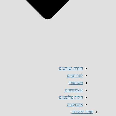
חזקות ושורשים
לוגריתמים
משוואות
אי-שיוויונים
חילוק פולינומים
אינדוקציה
חומר תיאורטי