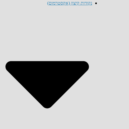
נקודות קיצון (אקסטרמום)