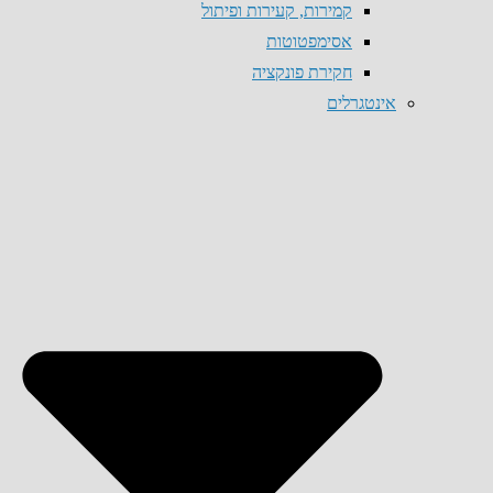
קמירות, קעירות ופיתול
אסימפטוטות
חקירת פונקציה
אינטגרלים