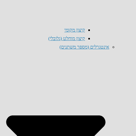
קיצון מקומי
קיצון מוחלט (גלובלי)
אינטגרלים (מספר משתנים)