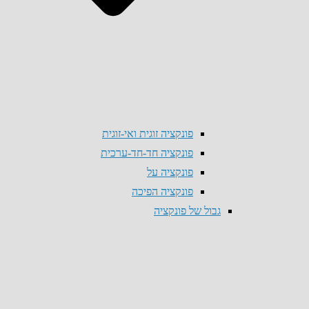
פונקציה זוגית ואי-זוגית
פונקציה חד-חד-ערכית
פונקציה על
פונקציה הפיכה
גבול של פונקציה