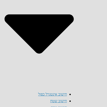
חישוב אינטגרל כפול
חישוב שטח