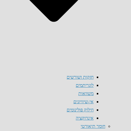
חזקות ושורשים
לוגריתמים
משוואות
אי-שיוויונים
חילוק פולינומים
אינדוקציה
חומר תיאורטי