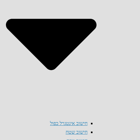
חישוב אינטגרל כפול
חישוב שטח