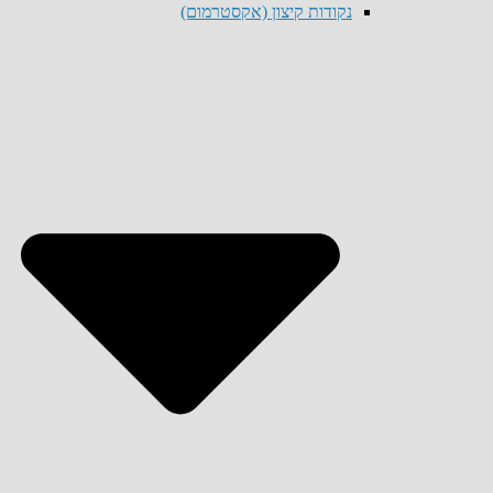
נקודות קיצון (אקסטרמום)