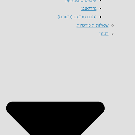
גרדיאנט
נגזרת מכוונת (כיוונית)
שאלות תאורטיות
רענון