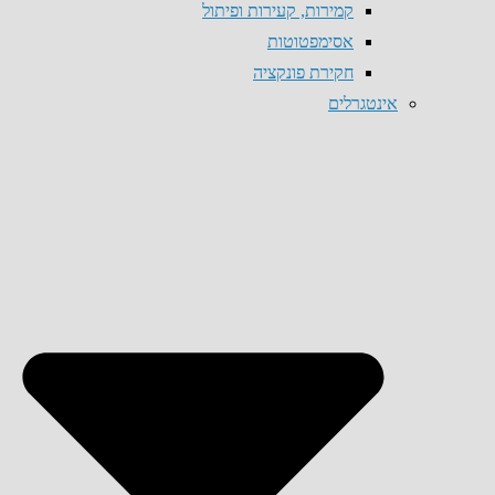
קמירות, קעירות ופיתול
אסימפטוטות
חקירת פונקציה
אינטגרלים