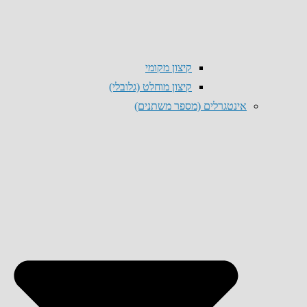
קיצון מקומי
קיצון מוחלט (גלובלי)
אינטגרלים (מספר משתנים)