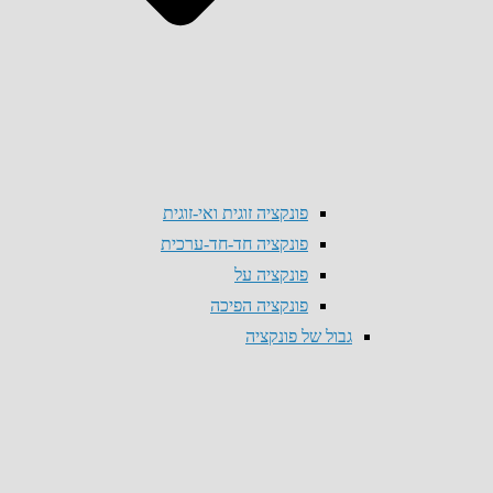
פונקציה זוגית ואי-זוגית
פונקציה חד-חד-ערכית
פונקציה על
פונקציה הפיכה
גבול של פונקציה