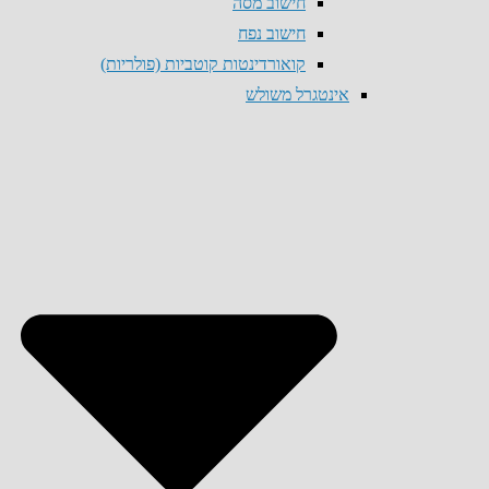
חישוב מסה
חישוב נפח
קואורדינטות קוטביות (פולריות)
אינטגרל משולש