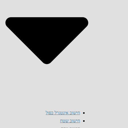
חישוב אינטגרל כפול
חישוב שטח