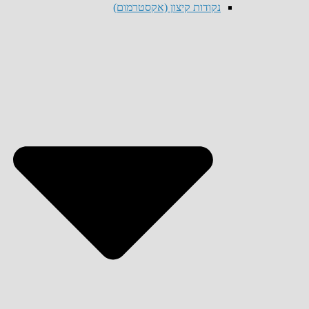
נקודות קיצון (אקסטרמום)