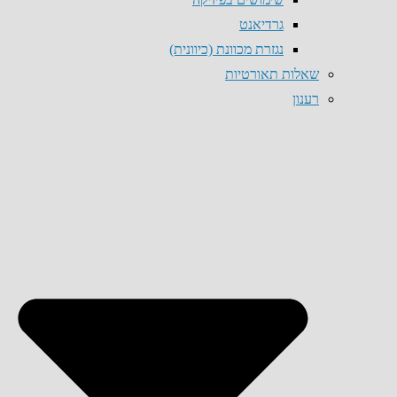
גרדיאנט
נגזרת מכוונת (כיוונית)
שאלות תאורטיות
רענון