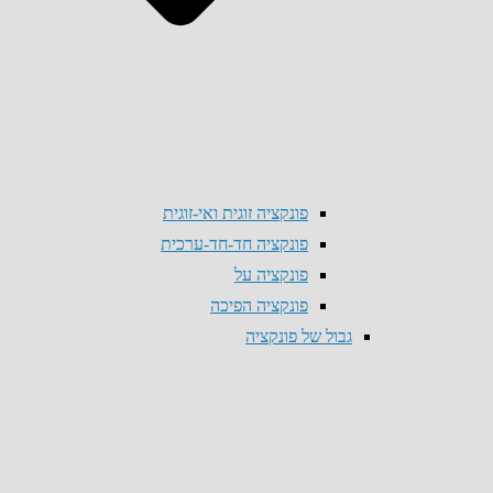
פונקציה זוגית ואי-זוגית
פונקציה חד-חד-ערכית
פונקציה על
פונקציה הפיכה
גבול של פונקציה