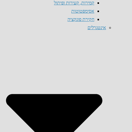
קמירות, קעירות ופיתול
אסימפטוטות
חקירת פונקציה
אינטגרלים