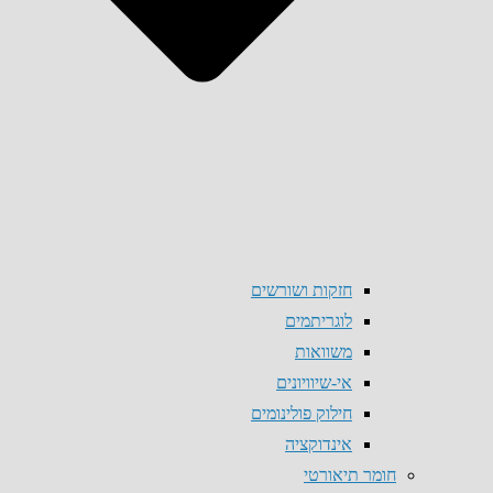
חזקות ושורשים
לוגריתמים
משוואות
אי-שיוויונים
חילוק פולינומים
אינדוקציה
חומר תיאורטי