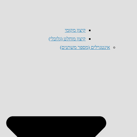
קיצון מקומי
קיצון מוחלט (גלובלי)
אינטגרלים (מספר משתנים)