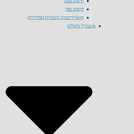
חישוב מסה
חישוב נפח
קואורדינטות קוטביות (פולריות)
אינטגרל משולש