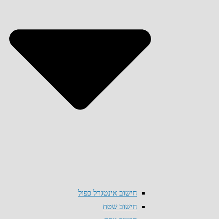
חישוב אינטגרל כפול
חישוב שטח