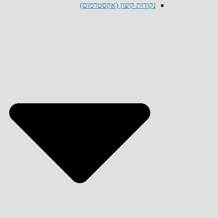
נקודות קיצון (אקסטרמום)