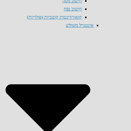
חישוב מסה
חישוב נפח
קואורדינטות קוטביות (פולריות)
אינטגרל משולש