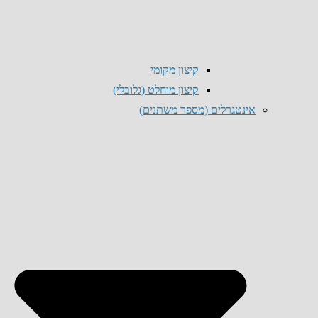
קיצון מקומי
קיצון מוחלט (גלובלי)
אינטגרלים (מספר משתנים)