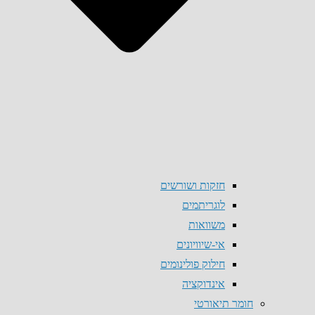
חזקות ושורשים
לוגריתמים
משוואות
אי-שיוויונים
חילוק פולינומים
אינדוקציה
חומר תיאורטי