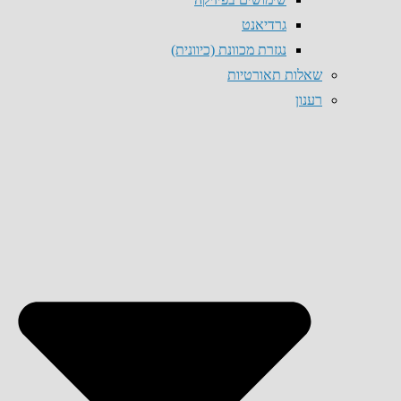
גרדיאנט
נגזרת מכוונת (כיוונית)
שאלות תאורטיות
רענון