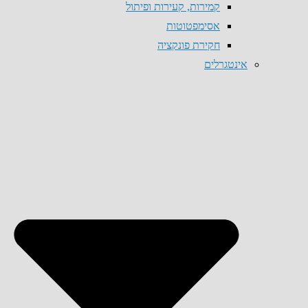
קמירות, קעירות ופיתול
אסימפטוטות
חקירת פונקציה
אינטגרלים