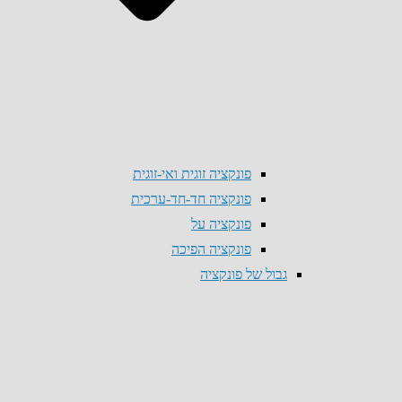
פונקציה זוגית ואי-זוגית
פונקציה חד-חד-ערכית
פונקציה על
פונקציה הפיכה
גבול של פונקציה