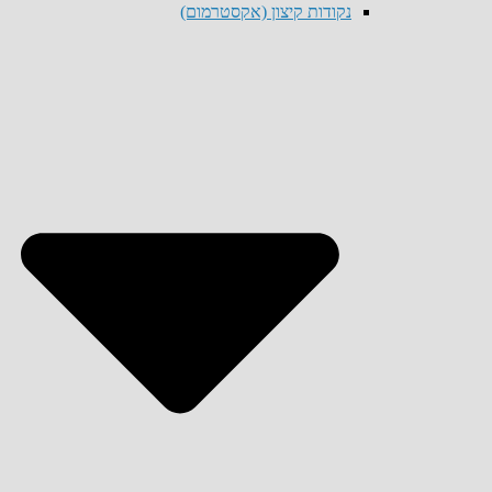
נקודות קיצון (אקסטרמום)