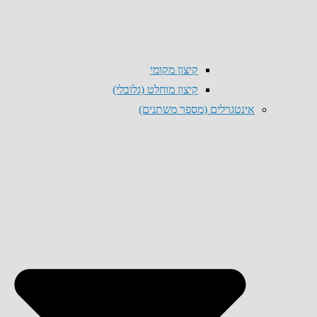
קיצון מקומי
קיצון מוחלט (גלובלי)
אינטגרלים (מספר משתנים)