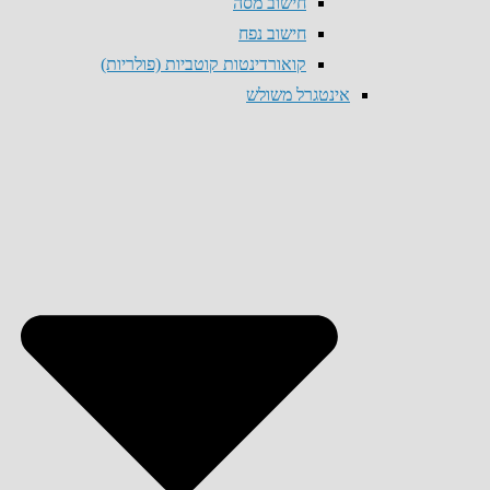
חישוב מסה
חישוב נפח
קואורדינטות קוטביות (פולריות)
אינטגרל משולש