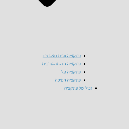
פונקציה זוגית ואי-זוגית
פונקציה חד-חד-ערכית
פונקציה על
פונקציה הפיכה
גבול של פונקציה