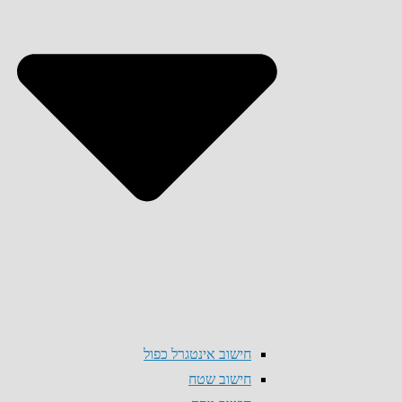
חישוב אינטגרל כפול
חישוב שטח