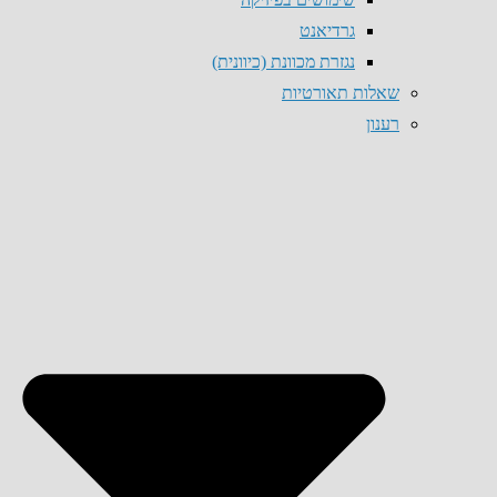
גרדיאנט
נגזרת מכוונת (כיוונית)
שאלות תאורטיות
רענון