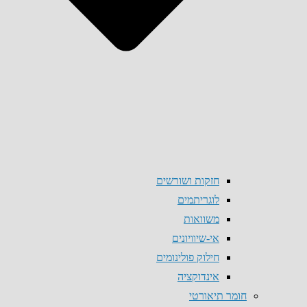
חזקות ושורשים
לוגריתמים
משוואות
אי-שיוויונים
חילוק פולינומים
אינדוקציה
חומר תיאורטי