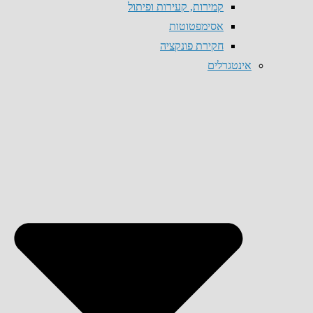
קמירות, קעירות ופיתול
אסימפטוטות
חקירת פונקציה
אינטגרלים