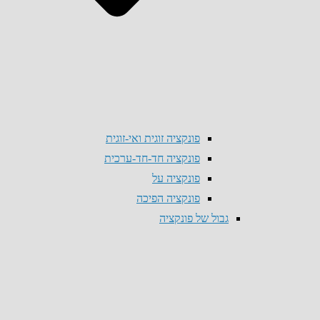
פונקציה זוגית ואי-זוגית
פונקציה חד-חד-ערכית
פונקציה על
פונקציה הפיכה
גבול של פונקציה