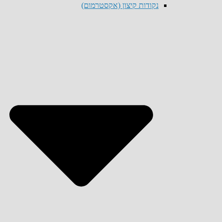
נקודות קיצון (אקסטרמום)