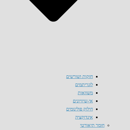
חזקות ושורשים
לוגריתמים
משוואות
אי-שיוויונים
חילוק פולינומים
אינדוקציה
חומר תיאורטי