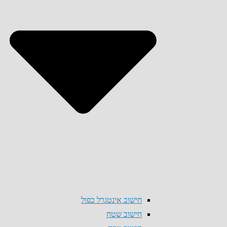
חישוב אינטגרל כפול
חישוב שטח