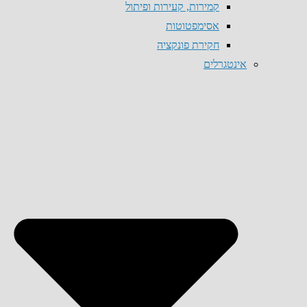
קמירות, קעירות ופיתול
אסימפטוטות
חקירת פונקציה
אינטגרלים