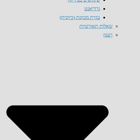
גרדיאנט
נגזרת מכוונת (כיוונית)
שאלות תאורטיות
רענון