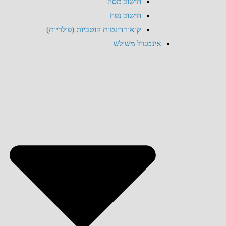
חישוב מסה
חישוב נפח
קואורדינטות קוטביות (פולריות)
אינטגרל משולש