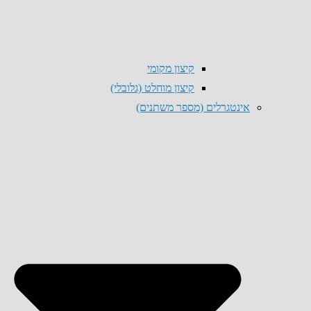
קיצון מקומי
קיצון מוחלט (גלובלי)
אינטגרלים (מספר משתנים)