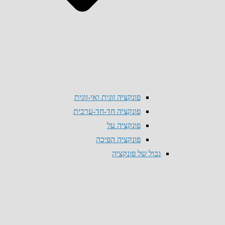
פונקציה זוגית ואי-זוגית
פונקציה חד-חד-ערכית
פונקציה על
פונקציה הפיכה
גבול של פונקציה