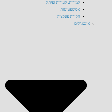
קמירות, קעירות ופיתול
אסימפטוטות
חקירת פונקציה
אינטגרלים