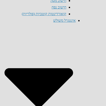
חישוב מסה
חישוב נפח
קואורדינטות קוטביות (פולריות)
אינטגרל משולש