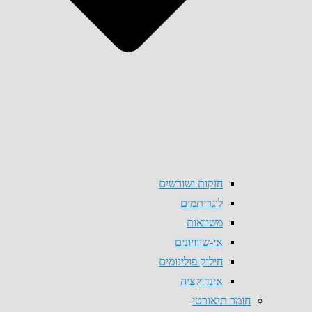
חזקות ושורשים
לוגריתמים
משוואות
אי-שיוויונים
חילוק פולינומים
אינדוקציה
חומר תיאורטי