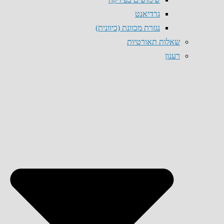
גרדיאנט
נגזרת מכוונת (כיוונית)
שאלות תאורטיות
רענון