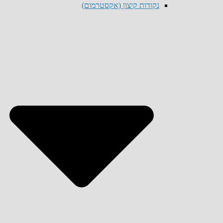
נקודות קיצון (אקסטרמום)