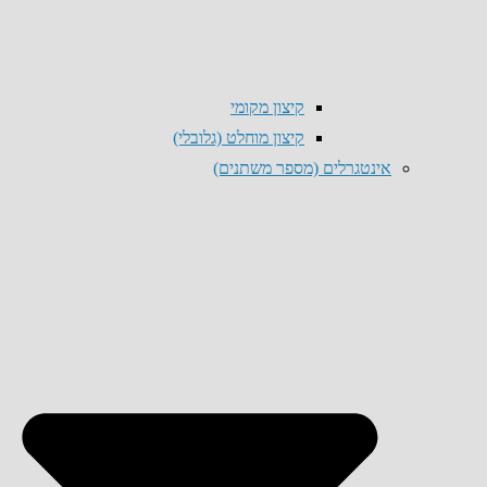
קיצון מקומי
קיצון מוחלט (גלובלי)
אינטגרלים (מספר משתנים)