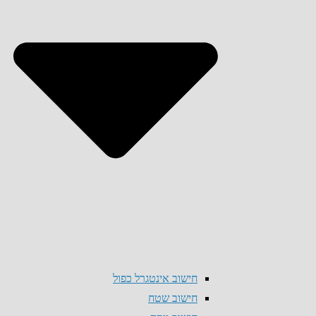
חישוב אינטגרל כפול
חישוב שטח