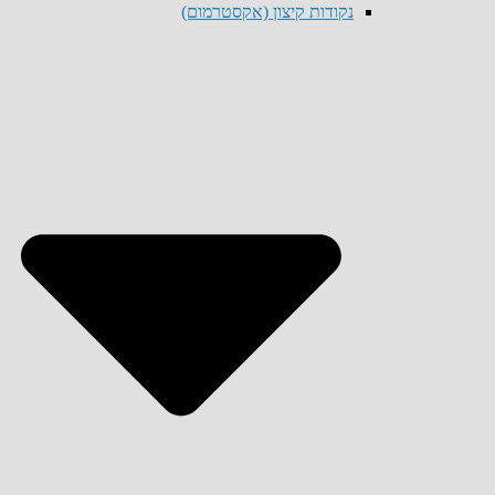
נקודות קיצון (אקסטרמום)