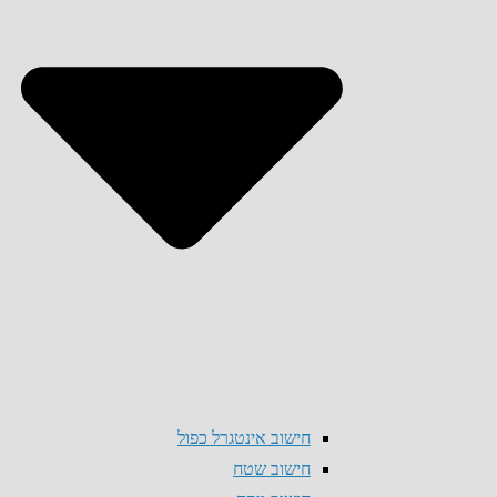
חישוב אינטגרל כפול
חישוב שטח