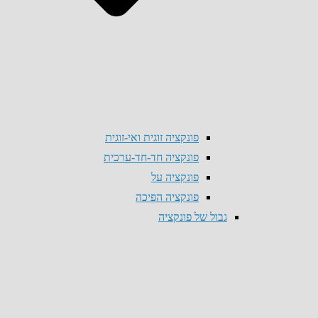
פונקציה זוגית ואי-זוגית
פונקציה חד-חד-ערכית
פונקציה על
פונקציה הפיכה
גבול של פונקציה