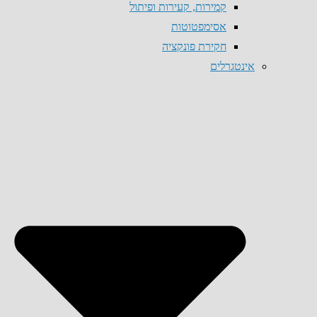
קמירות, קעירות ופיתול
אסימפטוטות
חקירת פונקציה
אינטגרלים