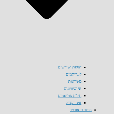
חזקות ושורשים
לוגריתמים
משוואות
אי-שיוויונים
חילוק פולינומים
אינדוקציה
חומר תיאורטי