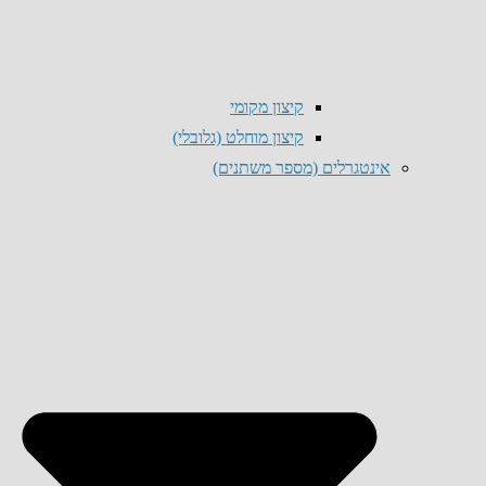
קיצון מקומי
קיצון מוחלט (גלובלי)
אינטגרלים (מספר משתנים)