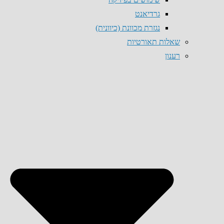
גרדיאנט
נגזרת מכוונת (כיוונית)
שאלות תאורטיות
רענון