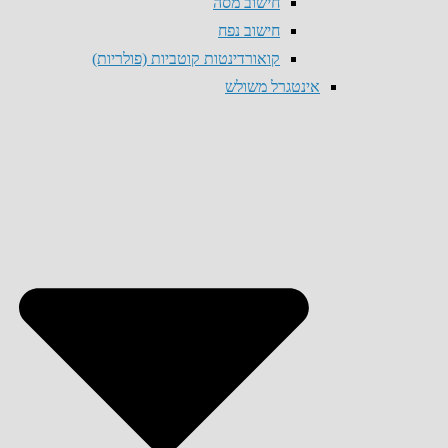
חישוב מסה
חישוב נפח
קואורדינטות קוטביות (פולריות)
אינטגרל משולש