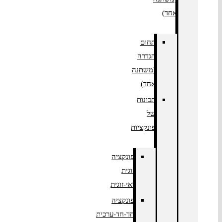
אחד)
תחום
הגדרה
(משתנה
אחד)
תכונות
של
פונקציות
פונקציה
זוגית
ואי-זוגית
פונקציה
חד-חד-ערכית