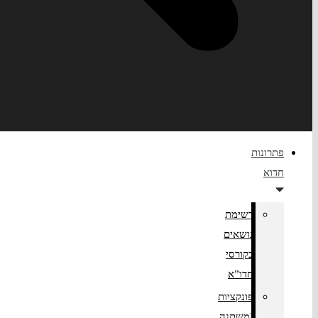
פתרונות
חדוא
רשימת
נושאים
בקורסי
חדו”א
פונקציות
(משתנה