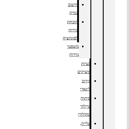
חישוב
נגזרת
הוכחת
גזירות
לפונקציה
משפטי
גזירות
בעיות
משיקים
קירוב
לינארי
פיתוח
טיילור
ומקלורן
עלייה,