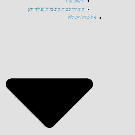
חישוב נפח
קואורדינטות קוטביות (פולריות)
אינטגרל משולש