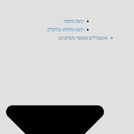
קיצון מקומי
קיצון מוחלט (גלובלי)
אינטגרלים (מספר משתנים)