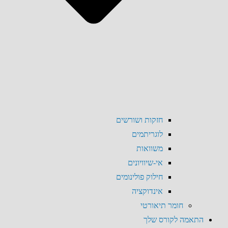
חזקות ושורשים
לוגריתמים
משוואות
אי-שיוויונים
חילוק פולינומים
אינדוקציה
חומר תיאורטי
התאמה לקורס שלך