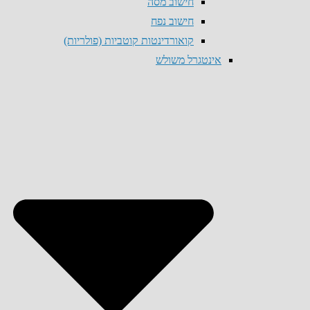
חישוב מסה
חישוב נפח
קואורדינטות קוטביות (פולריות)
אינטגרל משולש