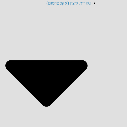
נקודות קיצון (אקסטרמום)