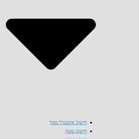
חישוב אינטגרל כפול
חישוב שטח