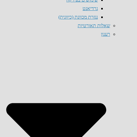
גרדיאנט
נגזרת מכוונת (כיוונית)
שאלות תאורטיות
רענון