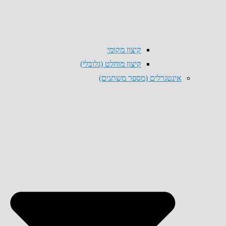
קיצון מקומי
קיצון מוחלט (גלובלי)
אינטגרלים (מספר משתנים)