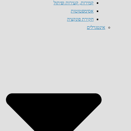
קמירות, קעירות ופיתול
אסימפטוטות
חקירת פונקציה
אינטגרלים