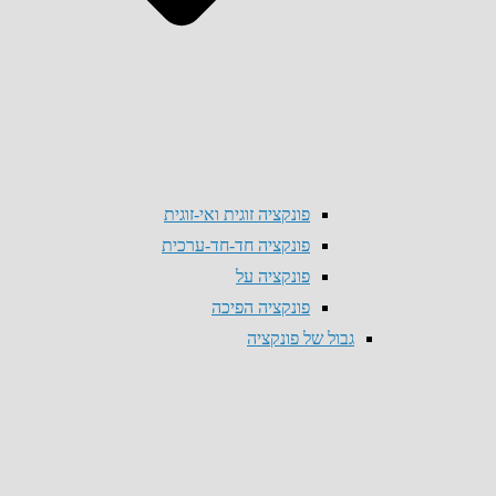
פונקציה זוגית ואי-זוגית
פונקציה חד-חד-ערכית
פונקציה על
פונקציה הפיכה
גבול של פונקציה