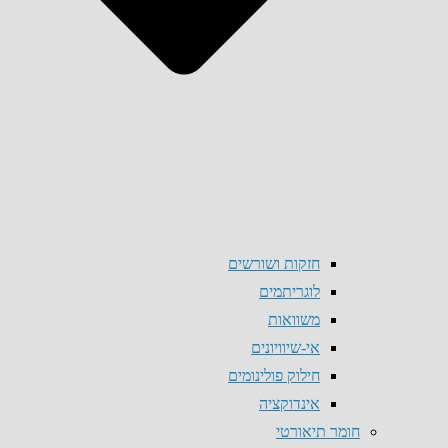
חזקות ושורשים
לוגריתמים
משוואות
אי-שיוויונים
חילוק פולינומים
אינדוקציה
חומר תיאורטי