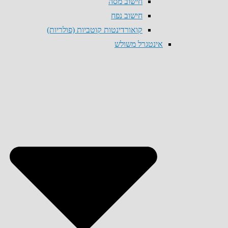
חישוב מסה
חישוב נפח
קואורדינטות קוטביות (פולריות)
אינטגרל משולש