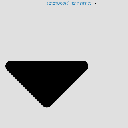
נקודות קיצון (אקסטרמום)