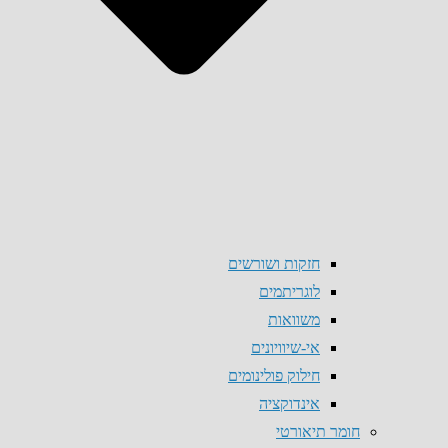
חזקות ושורשים
לוגריתמים
משוואות
אי-שיוויונים
חילוק פולינומים
אינדוקציה
חומר תיאורטי