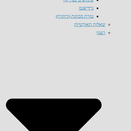
גרדיאנט
נגזרת מכוונת (כיוונית)
שאלות תאורטיות
רענון