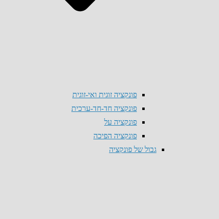
פונקציה זוגית ואי-זוגית
פונקציה חד-חד-ערכית
פונקציה על
פונקציה הפיכה
גבול של פונקציה