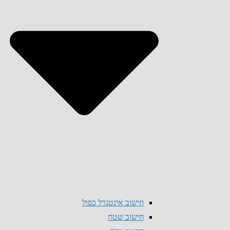
חישוב אינטגרל כפול
חישוב שטח