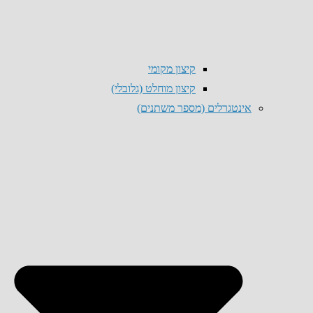
קיצון מקומי
קיצון מוחלט (גלובלי)
אינטגרלים (מספר משתנים)