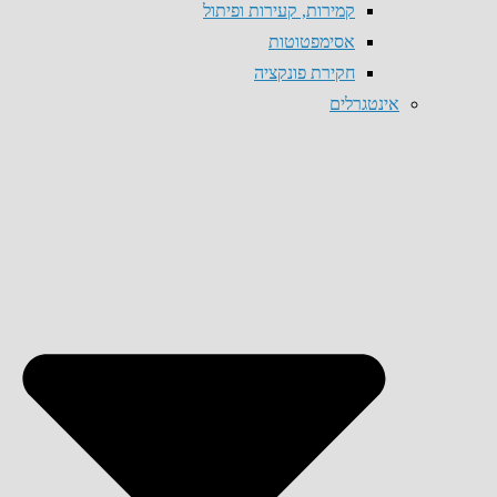
קמירות, קעירות ופיתול
אסימפטוטות
חקירת פונקציה
אינטגרלים