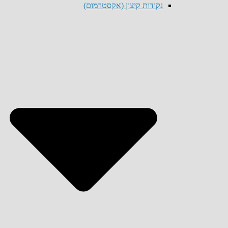
נקודות קיצון (אקסטרמום)