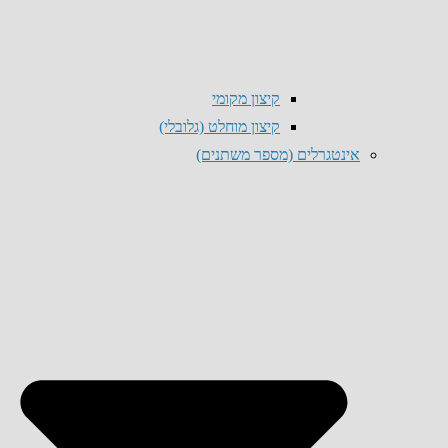
קיצון מקומי
קיצון מוחלט (גלובלי)
אינטגרלים (מספר משתנים)