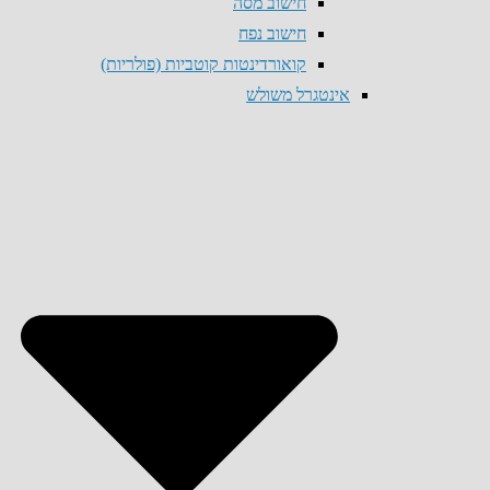
חישוב מסה
חישוב נפח
קואורדינטות קוטביות (פולריות)
אינטגרל משולש