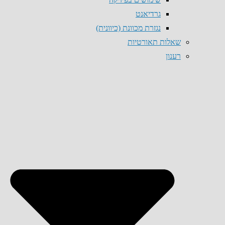
גרדיאנט
נגזרת מכוונת (כיוונית)
שאלות תאורטיות
רענון