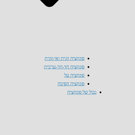
פונקציה זוגית ואי-זוגית
פונקציה חד-חד-ערכית
פונקציה על
פונקציה הפיכה
גבול של פונקציה