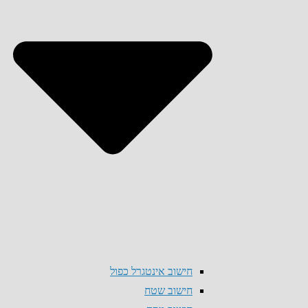
חישוב אינטגרל כפול
חישוב שטח