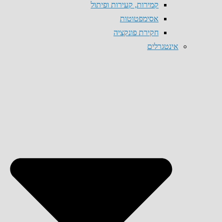
קמירות, קעירות ופיתול
אסימפטוטות
חקירת פונקציה
אינטגרלים