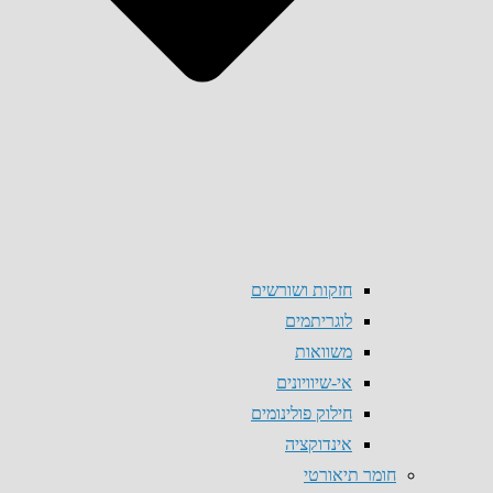
חזקות ושורשים
לוגריתמים
משוואות
אי-שיוויונים
חילוק פולינומים
אינדוקציה
חומר תיאורטי