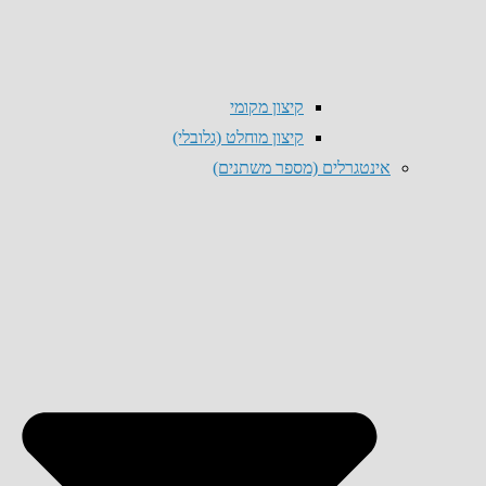
קיצון מקומי
קיצון מוחלט (גלובלי)
אינטגרלים (מספר משתנים)