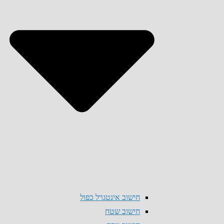
חישוב אינטגרל כפול
חישוב שטח