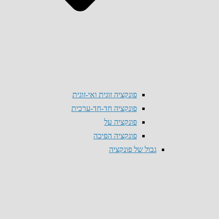
פונקציה זוגית ואי-זוגית
פונקציה חד-חד-ערכית
פונקציה על
פונקציה הפיכה
גבול של פונקציה