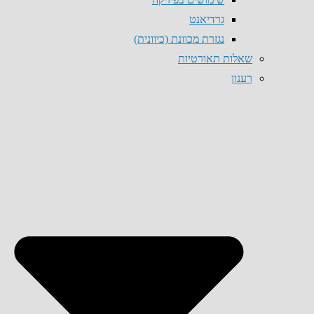
גרדיאנט
נגזרת מכוונת (כיוונית)
שאלות תאורטיות
רענון