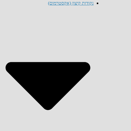
נקודות קיצון (אקסטרמום)