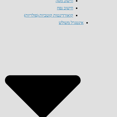
חישוב מסה
חישוב נפח
קואורדינטות קוטביות (פולריות)
אינטגרל משולש