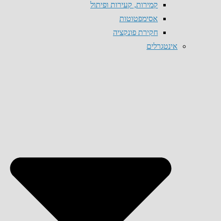
קמירות, קעירות ופיתול
אסימפטוטות
חקירת פונקציה
אינטגרלים