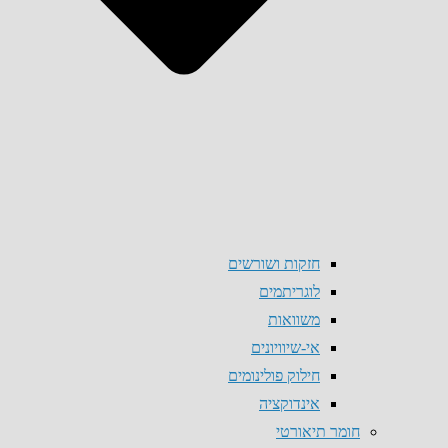
חזקות ושורשים
לוגריתמים
משוואות
אי-שיוויונים
חילוק פולינומים
אינדוקציה
חומר תיאורטי