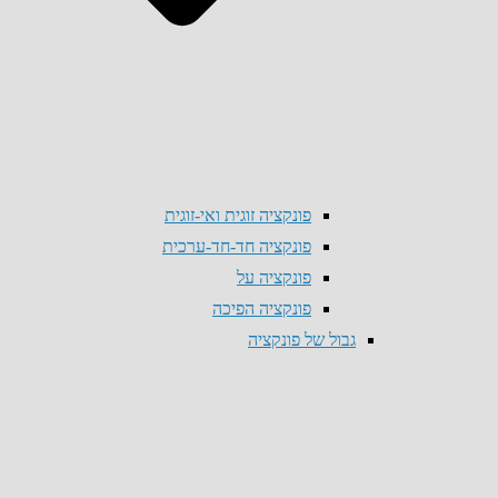
פונקציה זוגית ואי-זוגית
פונקציה חד-חד-ערכית
פונקציה על
פונקציה הפיכה
גבול של פונקציה