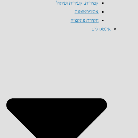
קמירות, קעירות ופיתול
אסימפטוטות
חקירת פונקציה
אינטגרלים