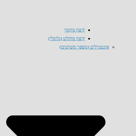
קיצון מקומי
קיצון מוחלט (גלובלי)
אינטגרלים (מספר משתנים)