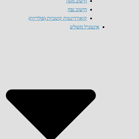
חישוב מסה
חישוב נפח
קואורדינטות קוטביות (פולריות)
אינטגרל משולש