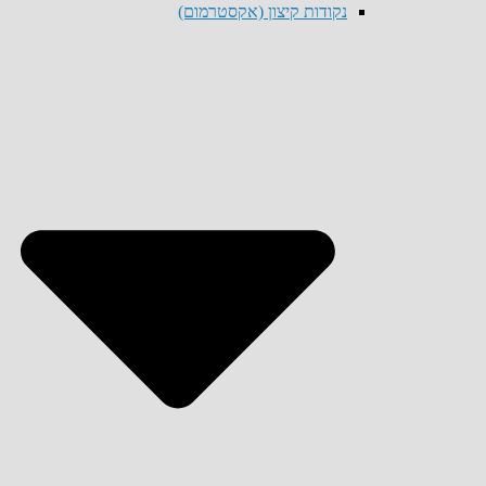
נקודות קיצון (אקסטרמום)