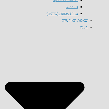
גרדיאנט
נגזרת מכוונת (כיוונית)
שאלות תאורטיות
רענון