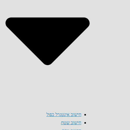
חישוב אינטגרל כפול
חישוב שטח