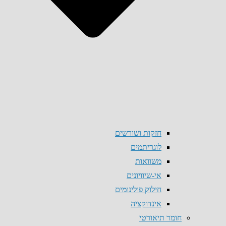
חזקות ושורשים
לוגריתמים
משוואות
אי-שיוויונים
חילוק פולינומים
אינדוקציה
חומר תיאורטי