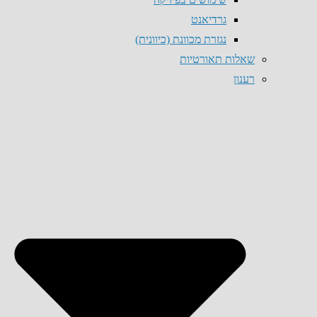
גרדיאנט
נגזרת מכוונת (כיוונית)
שאלות תאורטיות
רענון