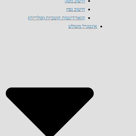
חישוב מסה
חישוב נפח
קואורדינטות קוטביות (פולריות)
אינטגרל משולש