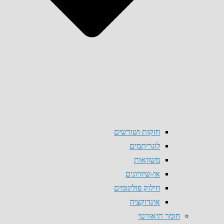
חזקות ושורשים
לוגריתמים
משוואות
אי-שיוויונים
חילוק פולינומים
אינדוקציה
חומר תיאורטי