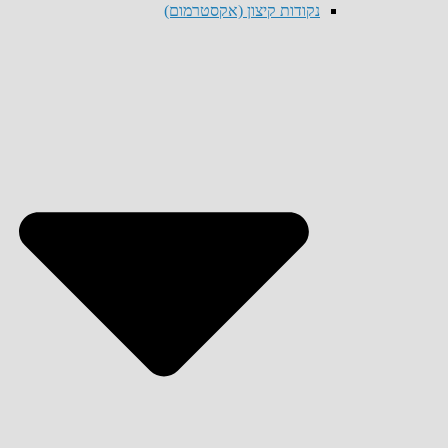
נקודות קיצון (אקסטרמום)