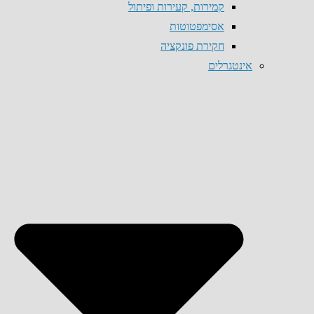
קמירות, קעירות ופיתול
אסימפטוטות
חקירת פונקציה
אינטגרלים