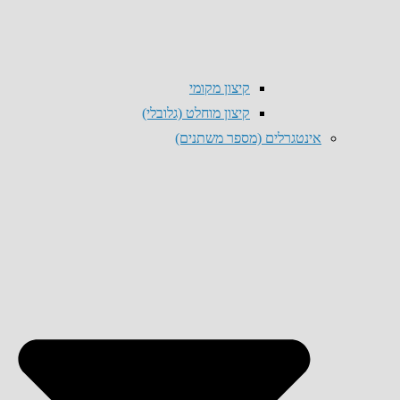
קיצון מקומי
קיצון מוחלט (גלובלי)
אינטגרלים (מספר משתנים)