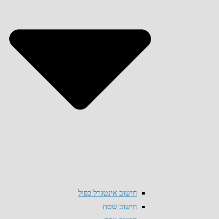
חישוב אינטגרל כפול
חישוב שטח