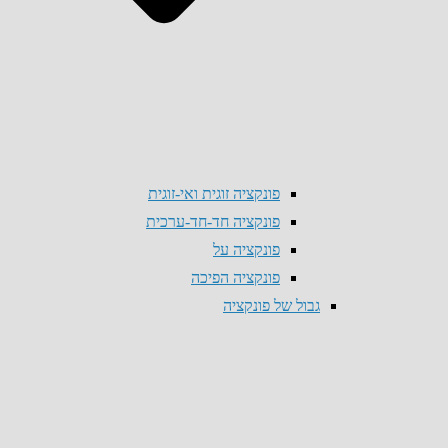
פונקציה זוגית ואי-זוגית
פונקציה חד-חד-ערכית
פונקציה על
פונקציה הפיכה
גבול של פונקציה