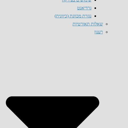
גרדיאנט
נגזרת מכוונת (כיוונית)
שאלות תאורטיות
רענון