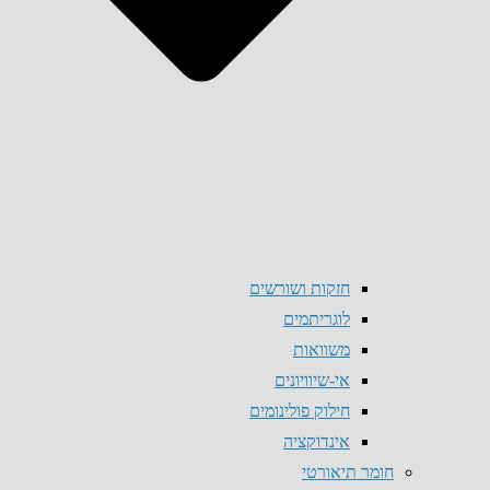
חזקות ושורשים
לוגריתמים
משוואות
אי-שיוויונים
חילוק פולינומים
אינדוקציה
חומר תיאורטי