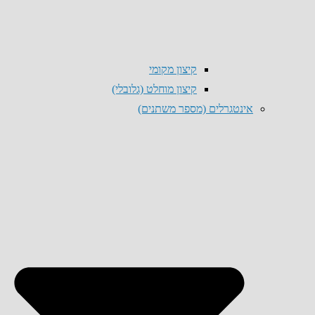
קיצון מקומי
קיצון מוחלט (גלובלי)
אינטגרלים (מספר משתנים)