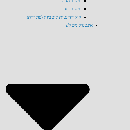
חישוב מסה
חישוב נפח
קואורדינטות קוטביות (פולריות)
אינטגרל משולש