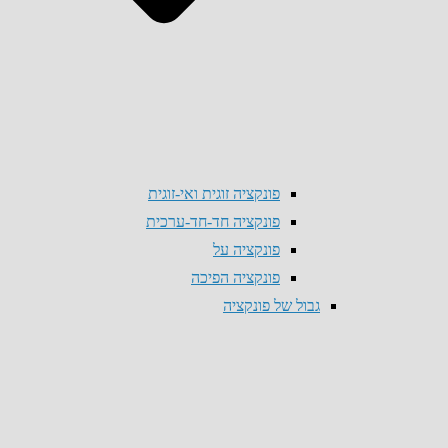
פונקציה זוגית ואי-זוגית
פונקציה חד-חד-ערכית
פונקציה על
פונקציה הפיכה
גבול של פונקציה