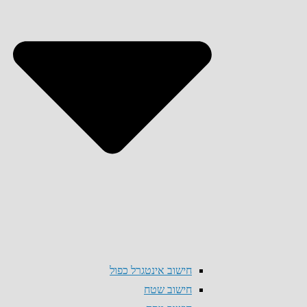
חישוב אינטגרל כפול
חישוב שטח