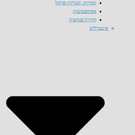
קמירות, קעירות ופיתול
אסימפטוטות
חקירת פונקציה
אינטגרלים