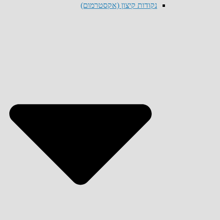
נקודות קיצון (אקסטרמום)