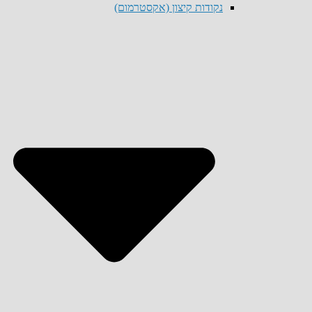
נקודות קיצון (אקסטרמום)