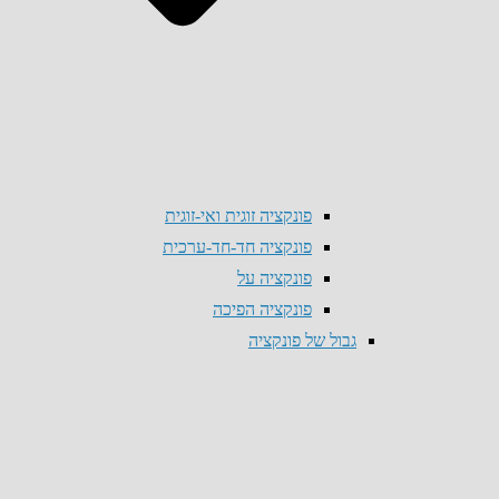
פונקציה זוגית ואי-זוגית
פונקציה חד-חד-ערכית
פונקציה על
פונקציה הפיכה
גבול של פונקציה