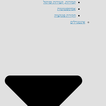
קמירות, קעירות ופיתול
אסימפטוטות
חקירת פונקציה
אינטגרלים