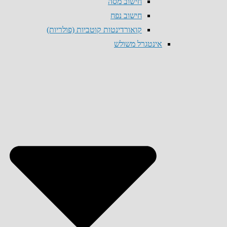
חישוב מסה
חישוב נפח
קואורדינטות קוטביות (פולריות)
אינטגרל משולש