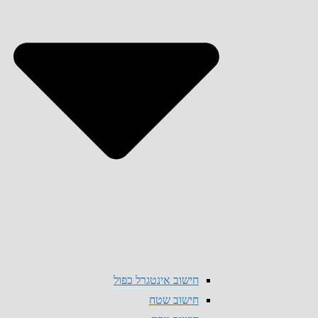
חישוב אינטגרל כפול
חישוב שטח