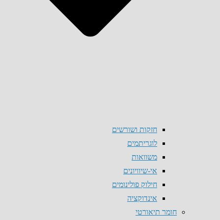
חזקות ושורשים
לוגריתמים
משוואות
אי-שיוויונים
חילוק פולינומים
אינדוקציה
חומר תיאורטי