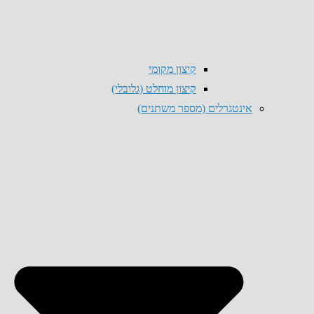
קיצון מקומי
קיצון מוחלט (גלובלי)
אינטגרלים (מספר משתנים)