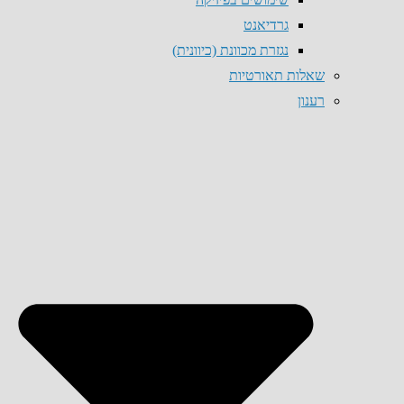
גרדיאנט
נגזרת מכוונת (כיוונית)
שאלות תאורטיות
רענון