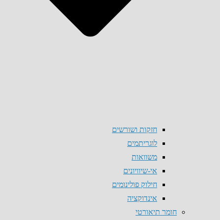
חזקות ושורשים
לוגריתמים
משוואות
אי-שיוויונים
חילוק פולינומים
אינדוקציה
חומר תיאורטי