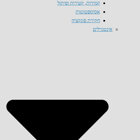
קמירות, קעירות ופיתול
אסימפטוטות
חקירת פונקציה
אינטגרלים