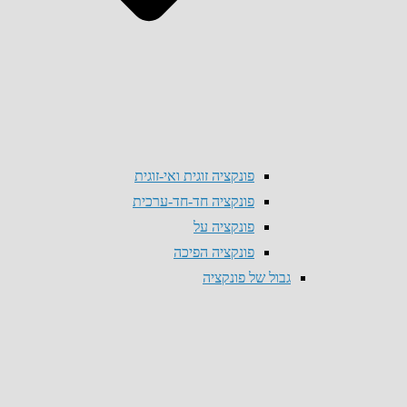
פונקציה זוגית ואי-זוגית
פונקציה חד-חד-ערכית
פונקציה על
פונקציה הפיכה
גבול של פונקציה