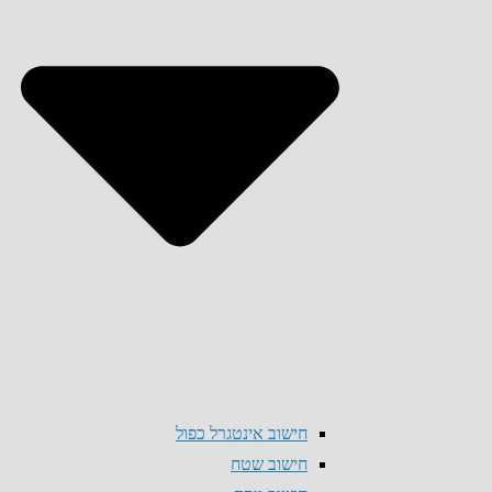
חישוב אינטגרל כפול
חישוב שטח