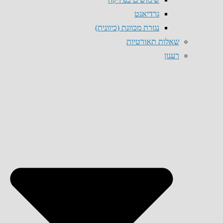
גרדיאנט
נגזרת מכוונת (כיוונית)
שאלות תאורטיות
רענון