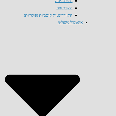
חישוב מסה
חישוב נפח
קואורדינטות קוטביות (פולריות)
אינטגרל משולש