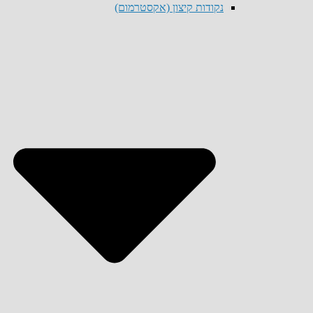
נקודות קיצון (אקסטרמום)