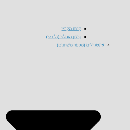
קיצון מקומי
קיצון מוחלט (גלובלי)
אינטגרלים (מספר משתנים)