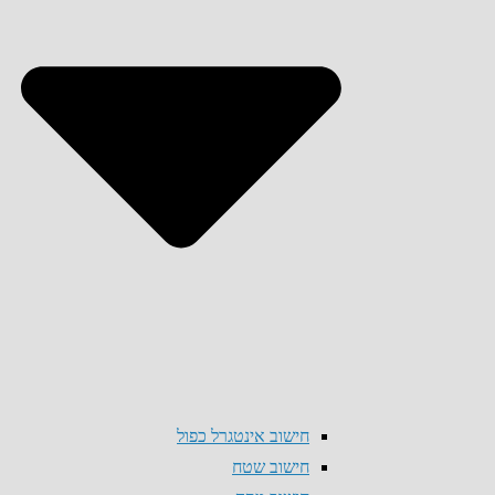
חישוב אינטגרל כפול
חישוב שטח