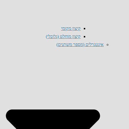
קיצון מקומי
קיצון מוחלט (גלובלי)
אינטגרלים (מספר משתנים)