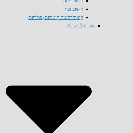
חישוב מסה
חישוב נפח
קואורדינטות קוטביות (פולריות)
אינטגרל משולש