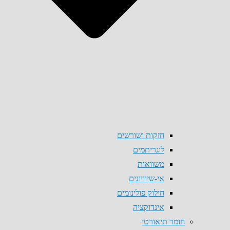
חזקות ושורשים
לוגריתמים
משוואות
אי-שיוויונים
חילוק פולינומים
אינדוקציה
חומר תיאורטי