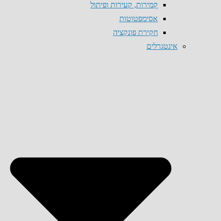
קמירות, קעירות ופיתול
אסימפטוטות
חקירת פונקציה
אינטגרלים