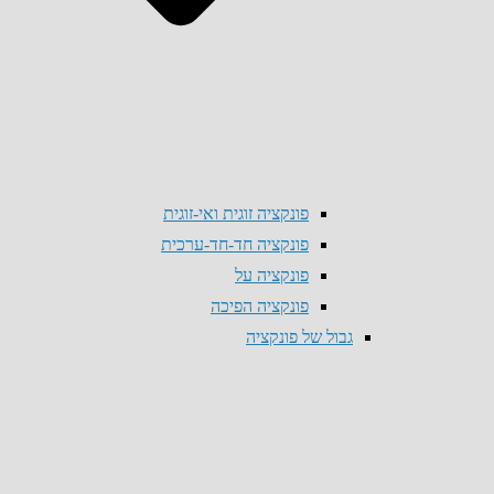
פונקציה זוגית ואי-זוגית
פונקציה חד-חד-ערכית
פונקציה על
פונקציה הפיכה
גבול של פונקציה