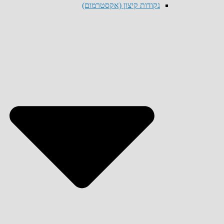
נקודות קיצון (אקסטרמום)