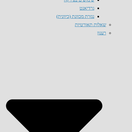
גרדיאנט
נגזרת מכוונת (כיוונית)
שאלות תאורטיות
רענון