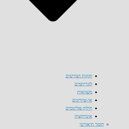
חזקות ושורשים
לוגריתמים
משוואות
אי-שיוויונים
חילוק פולינומים
אינדוקציה
חומר תיאורטי