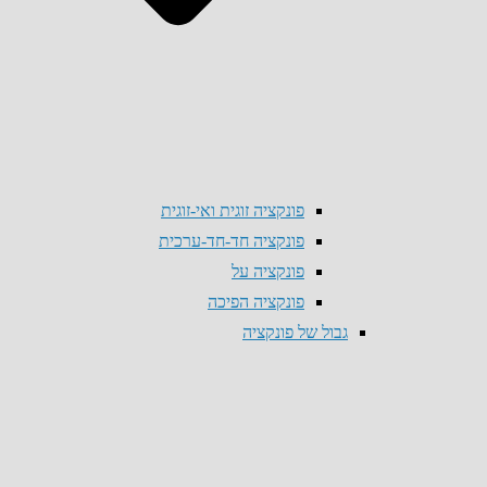
פונקציה זוגית ואי-זוגית
פונקציה חד-חד-ערכית
פונקציה על
פונקציה הפיכה
גבול של פונקציה