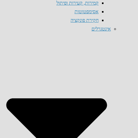
קמירות, קעירות ופיתול
אסימפטוטות
חקירת פונקציה
אינטגרלים