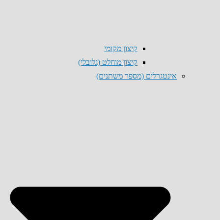
קיצון מקומי
קיצון מוחלט (גלובלי)
אינטגרלים (מספר משתנים)