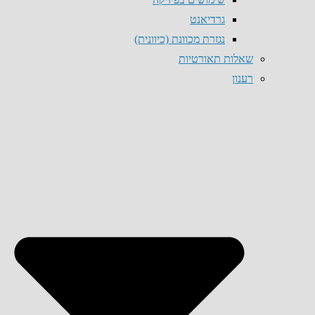
גרדיאנט
נגזרת מכוונת (כיוונית)
שאלות תאורטיות
רענון