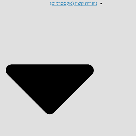
נקודות קיצון (אקסטרמום)