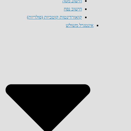
חישוב מסה
חישוב נפח
קואורדינטות קוטביות (פולריות)
אינטגרל משולש