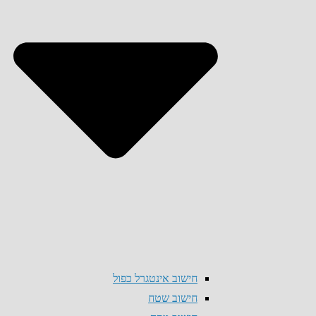
חישוב אינטגרל כפול
חישוב שטח