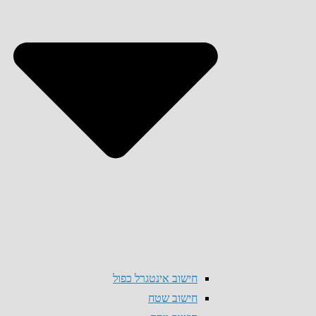
חישוב אינטגרל כפול
חישוב שטח