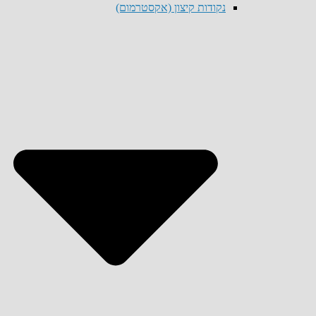
נקודות קיצון (אקסטרמום)