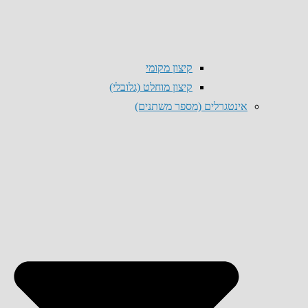
קיצון מקומי
קיצון מוחלט (גלובלי)
אינטגרלים (מספר משתנים)