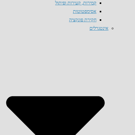
קמירות, קעירות ופיתול
אסימפטוטות
חקירת פונקציה
אינטגרלים