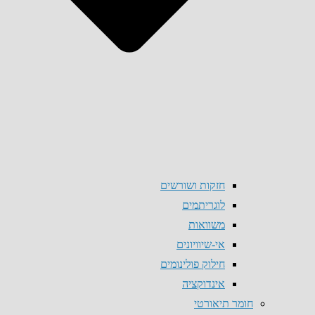
חזקות ושורשים
לוגריתמים
משוואות
אי-שיוויונים
חילוק פולינומים
אינדוקציה
חומר תיאורטי