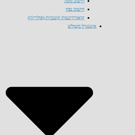
חישוב מסה
חישוב נפח
קואורדינטות קוטביות (פולריות)
אינטגרל משולש