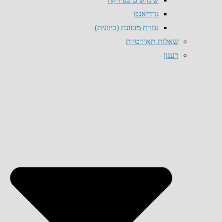
גרדיאנט
נגזרת מכוונת (כיוונית)
שאלות תאורטיות
רענון