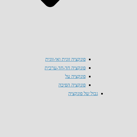
פונקציה זוגית ואי-זוגית
פונקציה חד-חד-ערכית
פונקציה על
פונקציה הפיכה
גבול של פונקציה