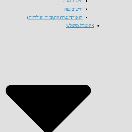
חישוב מסה
חישוב נפח
קואורדינטות קוטביות (פולריות)
אינטגרל משולש