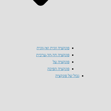
פונקציה זוגית ואי-זוגית
פונקציה חד-חד-ערכית
פונקציה על
פונקציה הפיכה
גבול של פונקציה