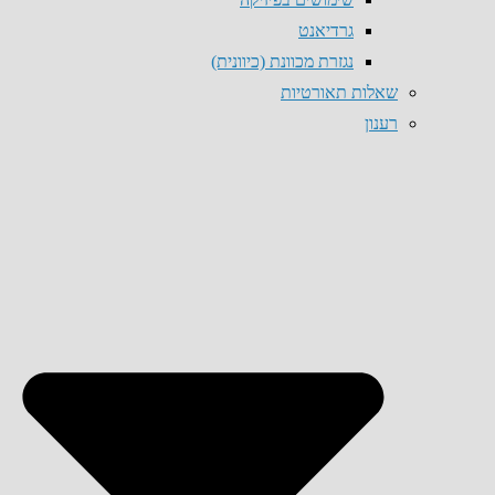
גרדיאנט
נגזרת מכוונת (כיוונית)
שאלות תאורטיות
רענון