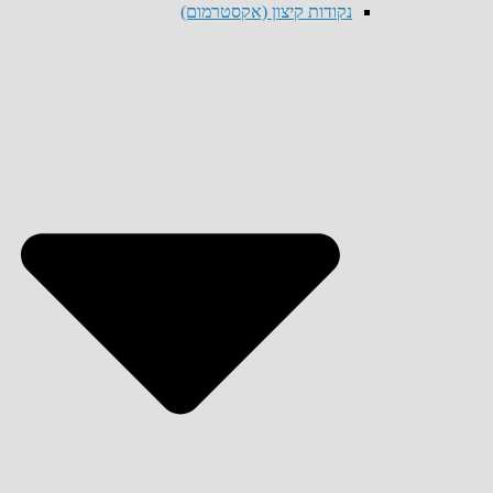
נקודות קיצון (אקסטרמום)