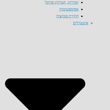
קמירות, קעירות ופיתול
אסימפטוטות
חקירת פונקציה
אינטגרלים