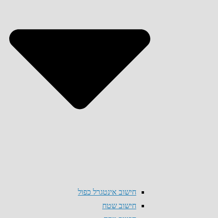
חישוב אינטגרל כפול
חישוב שטח