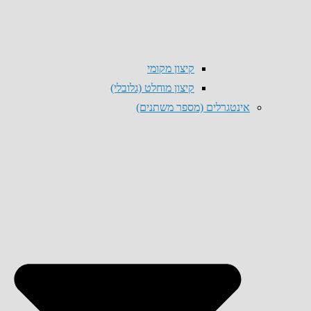
קיצון מקומי
קיצון מוחלט (גלובלי)
אינטגרלים (מספר משתנים)