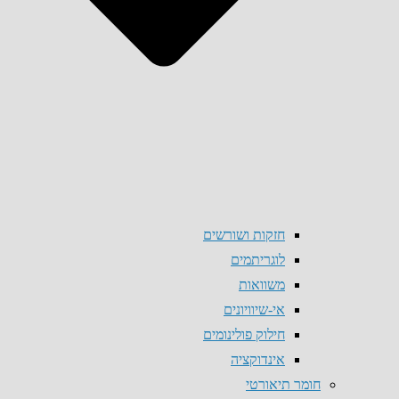
חזקות ושורשים
לוגריתמים
משוואות
אי-שיוויונים
חילוק פולינומים
אינדוקציה
חומר תיאורטי