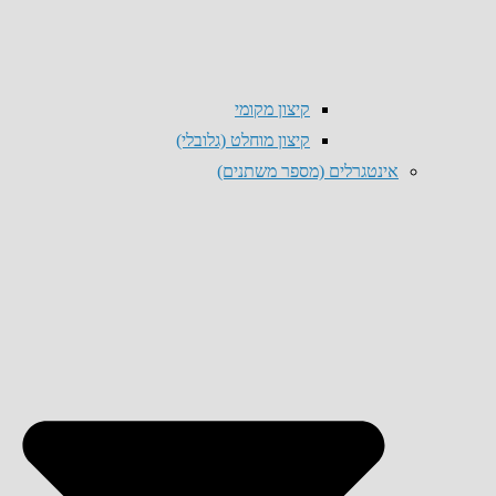
קיצון מקומי
קיצון מוחלט (גלובלי)
אינטגרלים (מספר משתנים)