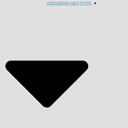
נקודות קיצון (אקסטרמום)