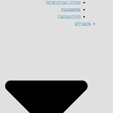
קמירות, קעירות ופיתול
אסימפטוטות
חקירת פונקציה
אינטגרלים