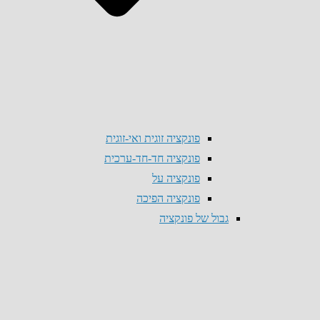
פונקציה זוגית ואי-זוגית
פונקציה חד-חד-ערכית
פונקציה על
פונקציה הפיכה
גבול של פונקציה