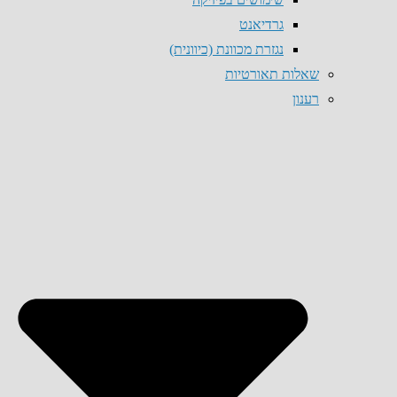
גרדיאנט
נגזרת מכוונת (כיוונית)
שאלות תאורטיות
רענון