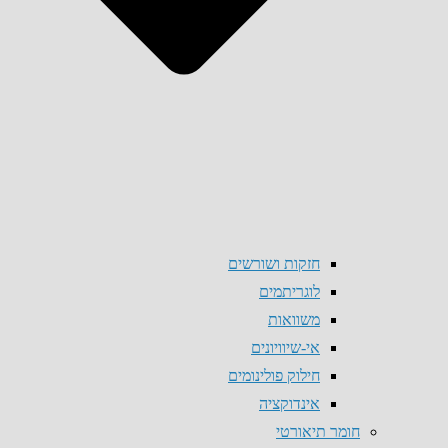
חזקות ושורשים
לוגריתמים
משוואות
אי-שיוויונים
חילוק פולינומים
אינדוקציה
חומר תיאורטי