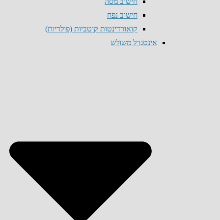
חישוב מסה
חישוב נפח
קואורדינטות קוטביות (פולריות)
אינטגרל משולש