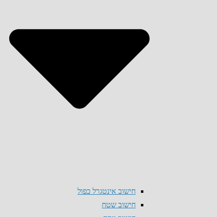
חישוב אינטגרל כפול
חישוב שטח