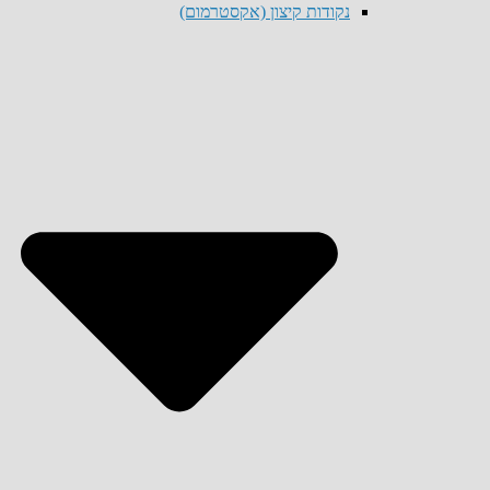
נקודות קיצון (אקסטרמום)