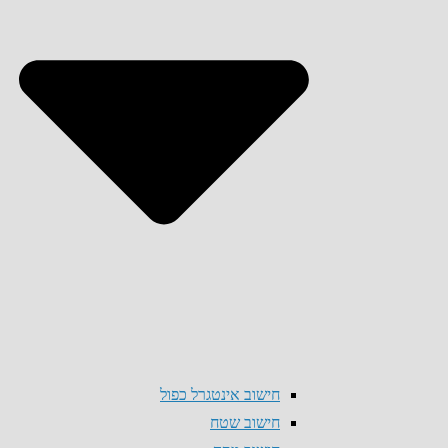
חישוב אינטגרל כפול
חישוב שטח