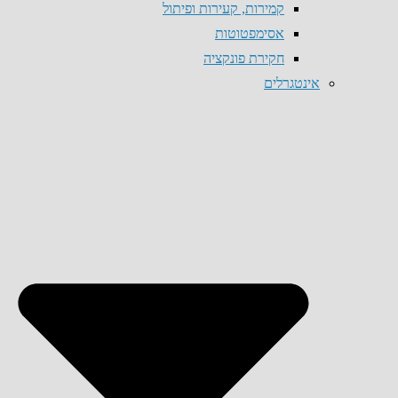
קמירות, קעירות ופיתול
אסימפטוטות
חקירת פונקציה
אינטגרלים