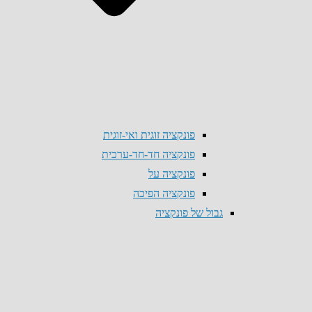
פונקציה זוגית ואי-זוגית
פונקציה חד-חד-ערכית
פונקציה על
פונקציה הפיכה
גבול של פונקציה