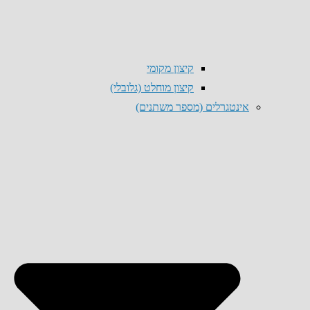
קיצון מקומי
קיצון מוחלט (גלובלי)
אינטגרלים (מספר משתנים)