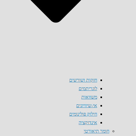
חזקות ושורשים
לוגריתמים
משוואות
אי-שיוויונים
חילוק פולינומים
אינדוקציה
חומר תיאורטי