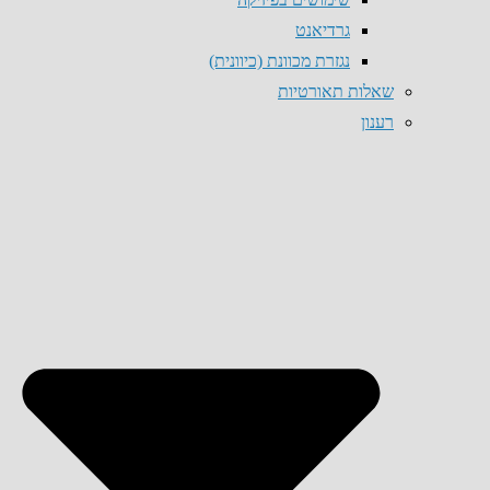
גרדיאנט
נגזרת מכוונת (כיוונית)
שאלות תאורטיות
רענון