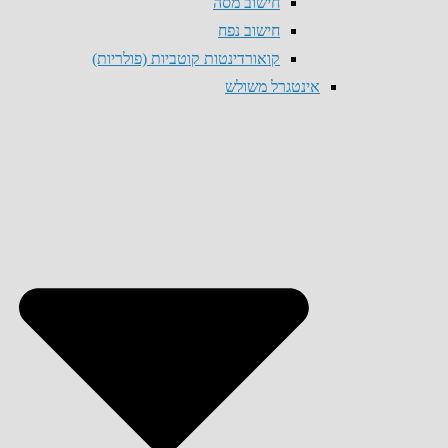
חישוב מסה
חישוב נפח
קואורדינטות קוטביות (פולריות)
אינטגרל משולש