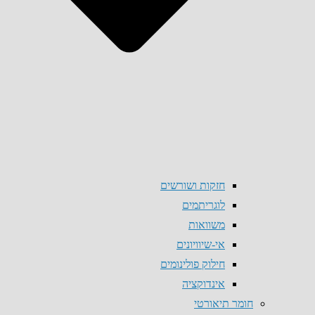
חזקות ושורשים
לוגריתמים
משוואות
אי-שיוויונים
חילוק פולינומים
אינדוקציה
חומר תיאורטי