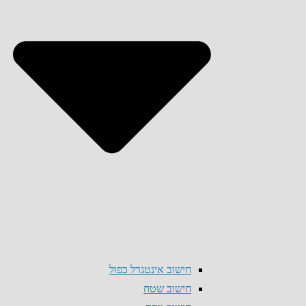
חישוב אינטגרל כפול
חישוב שטח