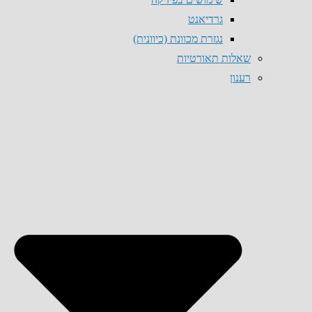
גרדיאנט
נגזרת מכוונת (כיוונית)
שאלות תאורטיות
רענון