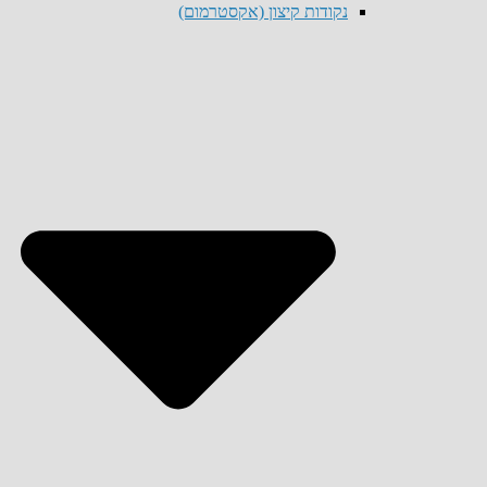
נקודות קיצון (אקסטרמום)