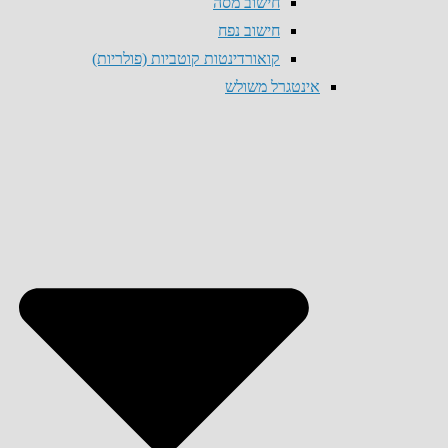
חישוב מסה
חישוב נפח
קואורדינטות קוטביות (פולריות)
אינטגרל משולש