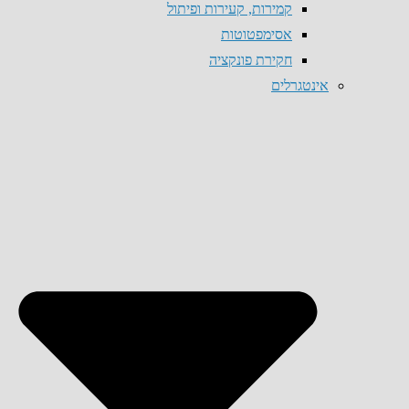
קמירות, קעירות ופיתול
אסימפטוטות
חקירת פונקציה
אינטגרלים