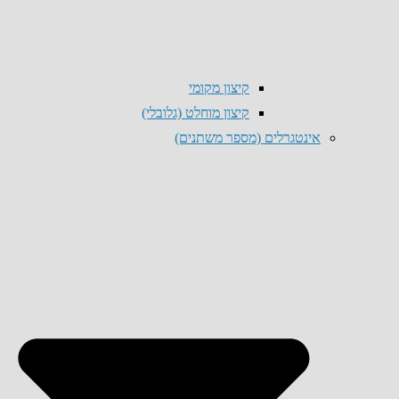
קיצון מקומי
קיצון מוחלט (גלובלי)
אינטגרלים (מספר משתנים)