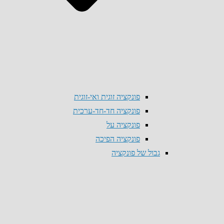
פונקציה זוגית ואי-זוגית
פונקציה חד-חד-ערכית
פונקציה על
פונקציה הפיכה
גבול של פונקציה