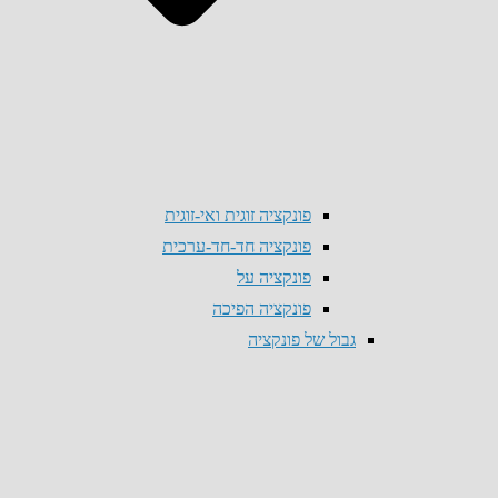
פונקציה זוגית ואי-זוגית
פונקציה חד-חד-ערכית
פונקציה על
פונקציה הפיכה
גבול של פונקציה