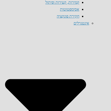
קמירות, קעירות ופיתול
אסימפטוטות
חקירת פונקציה
אינטגרלים