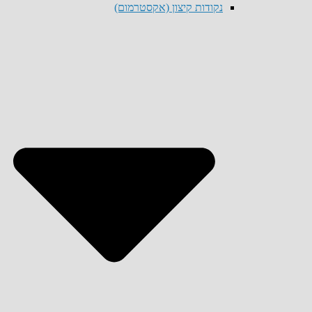
נקודות קיצון (אקסטרמום)