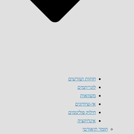
חזקות ושורשים
לוגריתמים
משוואות
אי-שיוויונים
חילוק פולינומים
אינדוקציה
חומר תיאורטי