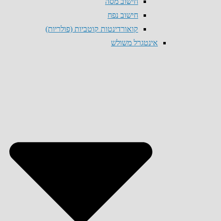
חישוב מסה
חישוב נפח
קואורדינטות קוטביות (פולריות)
אינטגרל משולש