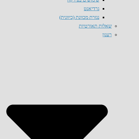
גרדיאנט
נגזרת מכוונת (כיוונית)
שאלות תאורטיות
רענון