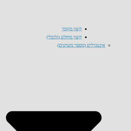
קיצון מקומי
קיצון מוחלט (גלובלי)
אינטגרלים (מספר משתנים)