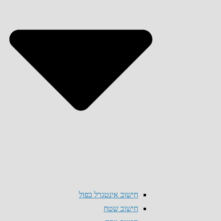
חישוב אינטגרל כפול
חישוב שטח