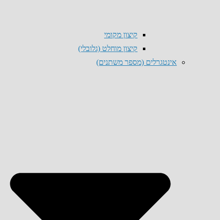
קיצון מקומי
קיצון מוחלט (גלובלי)
אינטגרלים (מספר משתנים)