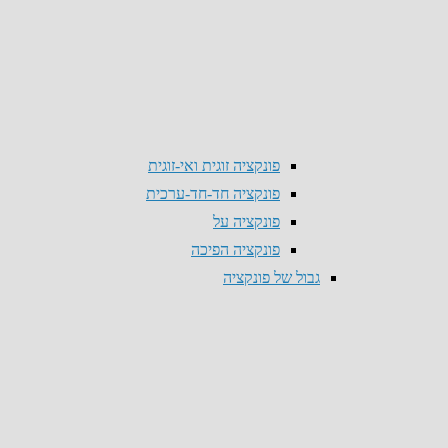
פונקציה זוגית ואי-זוגית
פונקציה חד-חד-ערכית
פונקציה על
פונקציה הפיכה
גבול של פונקציה