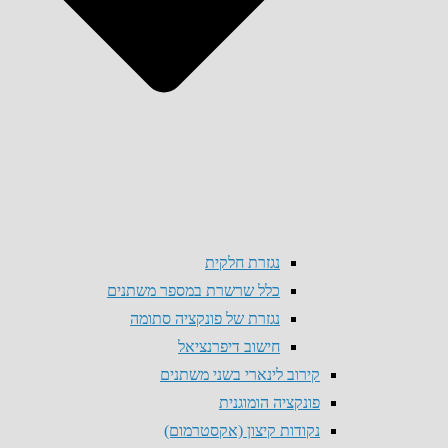
נגזרת חלקית
כלל שרשרת במספר משתנים
נגזרת של פונקציה סתומה
חישוב דיפרנציאל
קירוב לינארי בשני משתנים
פונקציה הומוגנית
נקודות קיצון (אקסטרמום)