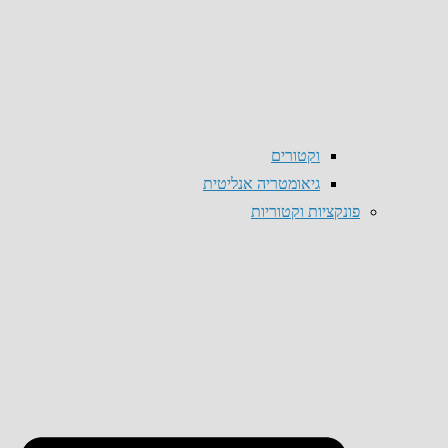
וקטורים
גיאומטריה אנליטית
פונקציות וקטוריות