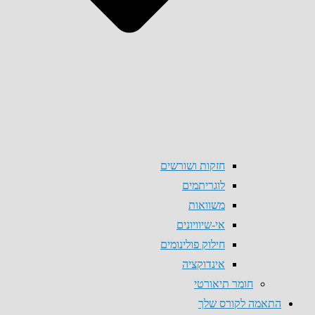
חזקות ושורשים
לוגריתמים
משוואות
אי-שיוויונים
חילוק פולינומים
אינדוקציה
חומר תיאורטי
התאמה לקורס שלך