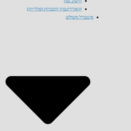
חישוב נפח
קואורדינטות קוטביות (פולריות)
אינטגרל משולש