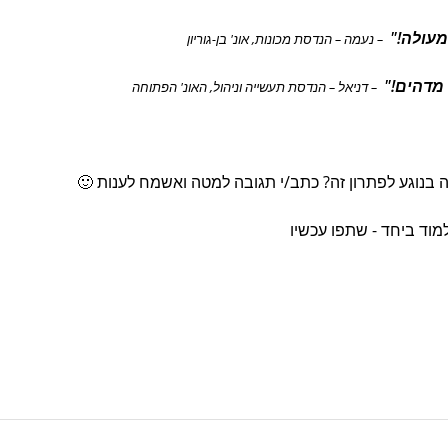
מעולה!"
– נעמה – הנדסת מכונות, אונ' בן-גוריון
מדהים!"
– דניאל – הנדסת תעשייה וניהול, האונ' הפתוחה
 בנוגע לפתרון זה? כתב/י תגובה למטה ואשמח לענות 🙂
מוד ביחד - שתפו עכשיו
W
M
h
a
e
E
m
s
t
a
s
s