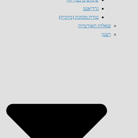
גרדיאנט
נגזרת מכוונת (כיוונית)
שאלות תאורטיות
רענון