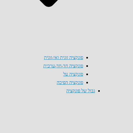
פונקציה זוגית ואי-זוגית
פונקציה חד-חד-ערכית
פונקציה על
פונקציה הפיכה
גבול של פונקציה