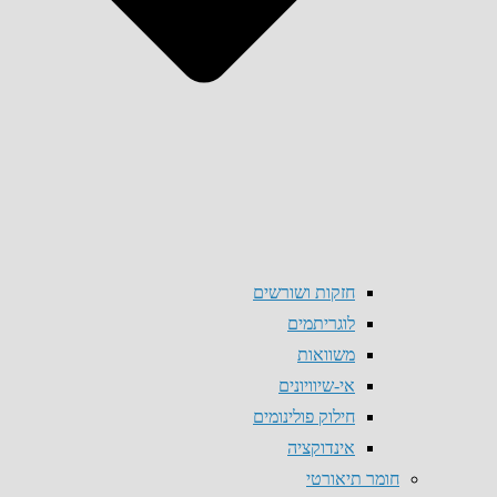
חזקות ושורשים
לוגריתמים
משוואות
אי-שיוויונים
חילוק פולינומים
אינדוקציה
חומר תיאורטי