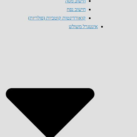
חישוב מסה
חישוב נפח
קואורדינטות קוטביות (פולריות)
אינטגרל משולש