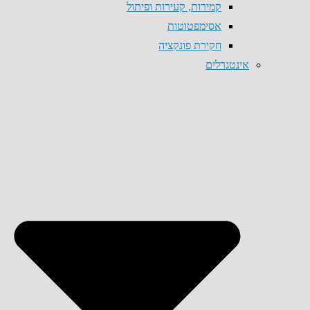
קמירות, קעירות ופיתול
אסימפטוטות
חקירת פונקציה
אינטגרלים