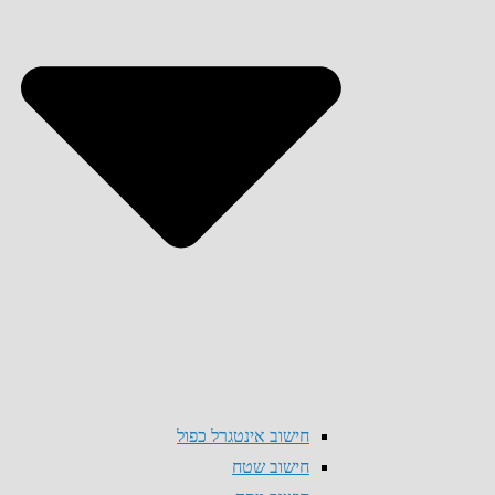
חישוב אינטגרל כפול
חישוב שטח