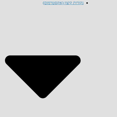
נקודות קיצון (אקסטרמום)