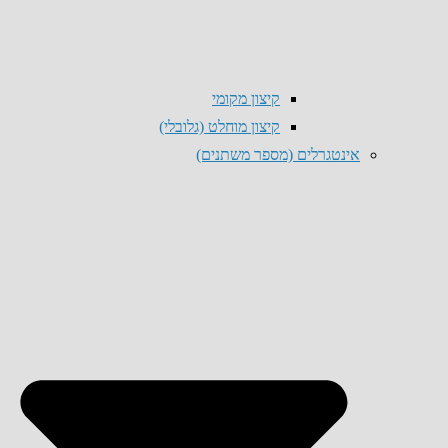
קיצון מקומי
קיצון מוחלט (גלובלי)
אינטגרלים (מספר משתנים)