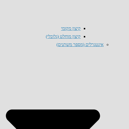
קיצון מקומי
קיצון מוחלט (גלובלי)
אינטגרלים (מספר משתנים)