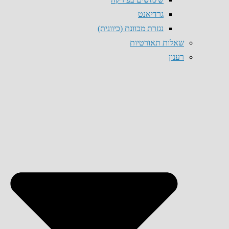
גרדיאנט
נגזרת מכוונת (כיוונית)
שאלות תאורטיות
רענון