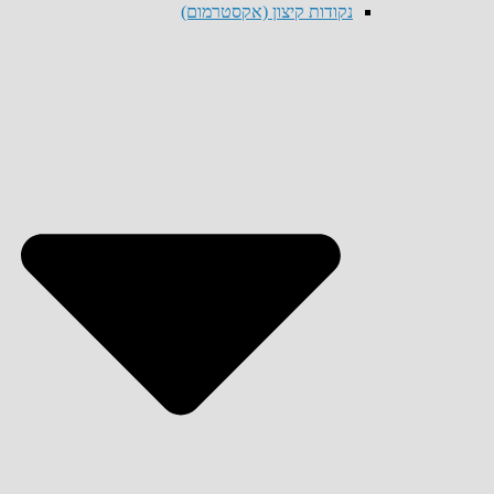
נקודות קיצון (אקסטרמום)