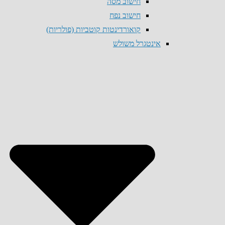
חישוב מסה
חישוב נפח
קואורדינטות קוטביות (פולריות)
אינטגרל משולש