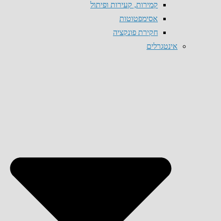
קמירות, קעירות ופיתול
אסימפטוטות
חקירת פונקציה
אינטגרלים