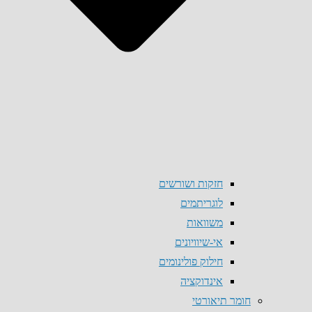
חזקות ושורשים
לוגריתמים
משוואות
אי-שיוויונים
חילוק פולינומים
אינדוקציה
חומר תיאורטי