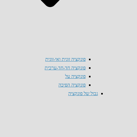
פונקציה זוגית ואי-זוגית
פונקציה חד-חד-ערכית
פונקציה על
פונקציה הפיכה
גבול של פונקציה