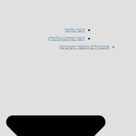
קיצון מקומי
קיצון מוחלט (גלובלי)
אינטגרלים (מספר משתנים)