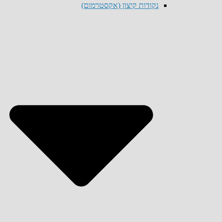
נקודות קיצון (אקסטרמום)