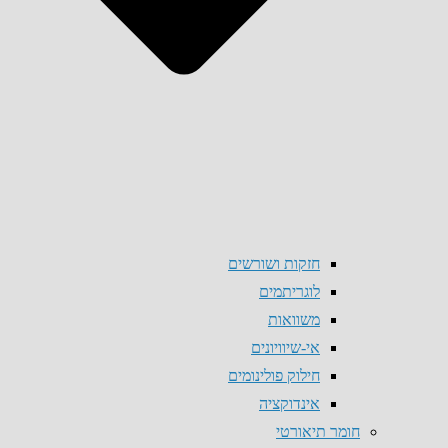
חזקות ושורשים
לוגריתמים
משוואות
אי-שיוויונים
חילוק פולינומים
אינדוקציה
חומר תיאורטי