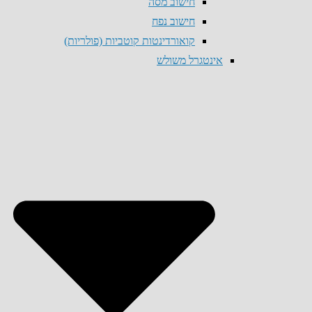
חישוב מסה
חישוב נפח
קואורדינטות קוטביות (פולריות)
אינטגרל משולש