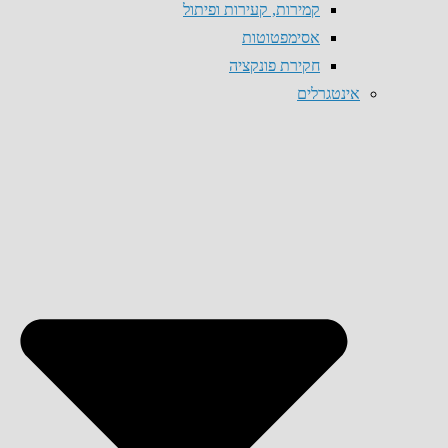
קמירות, קעירות ופיתול
אסימפטוטות
חקירת פונקציה
אינטגרלים