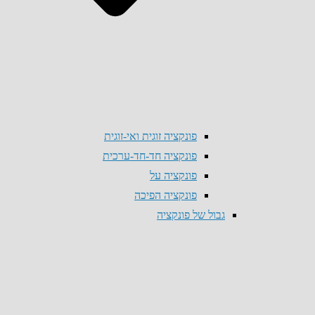
פונקציה זוגית ואי-זוגית
פונקציה חד-חד-ערכית
פונקציה על
פונקציה הפיכה
גבול של פונקציה