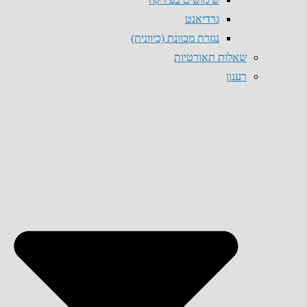
גרדיאנט
נגזרת מכוונת (כיוונית)
שאלות תאורטיות
רענון