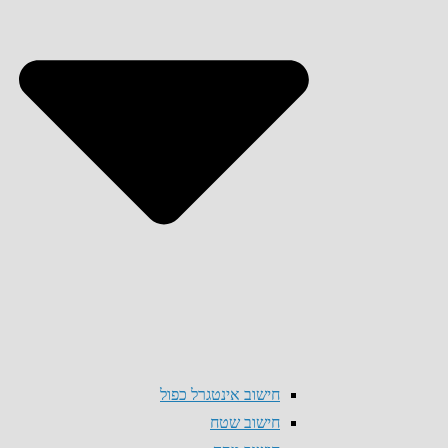
חישוב אינטגרל כפול
חישוב שטח