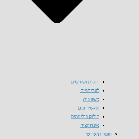
חזקות ושורשים
לוגריתמים
משוואות
אי-שיוויונים
חילוק פולינומים
אינדוקציה
חומר תיאורטי