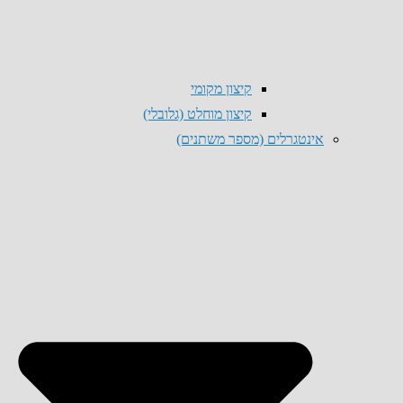
קיצון מקומי
קיצון מוחלט (גלובלי)
אינטגרלים (מספר משתנים)