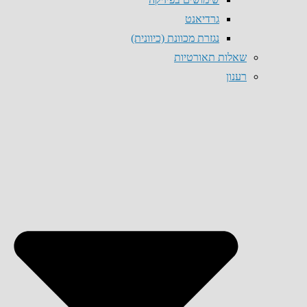
גרדיאנט
נגזרת מכוונת (כיוונית)
שאלות תאורטיות
רענון