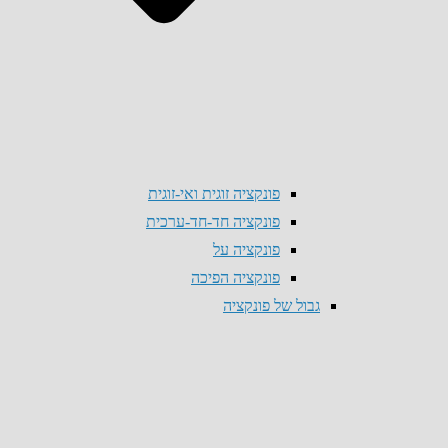
פונקציה זוגית ואי-זוגית
פונקציה חד-חד-ערכית
פונקציה על
פונקציה הפיכה
גבול של פונקציה