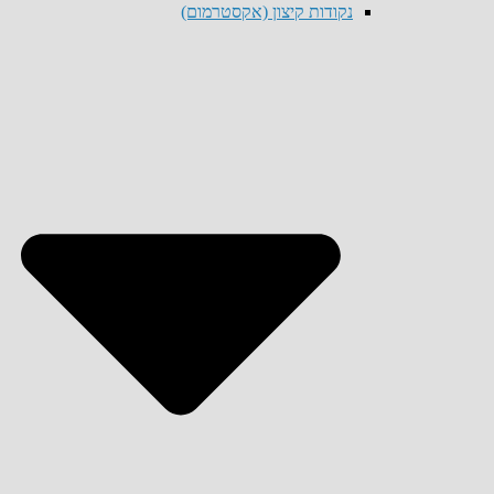
נקודות קיצון (אקסטרמום)