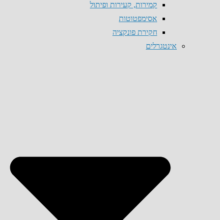
קמירות, קעירות ופיתול
אסימפטוטות
חקירת פונקציה
אינטגרלים