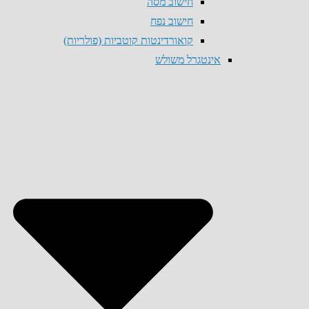
חישוב מסה
חישוב נפח
קואורדינטות קוטביות (פולריות)
אינטגרל משולש