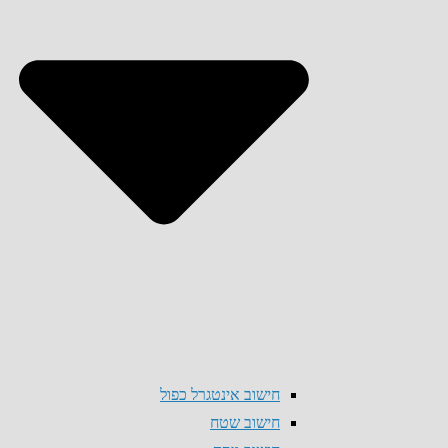
חישוב אינטגרל כפול
חישוב שטח