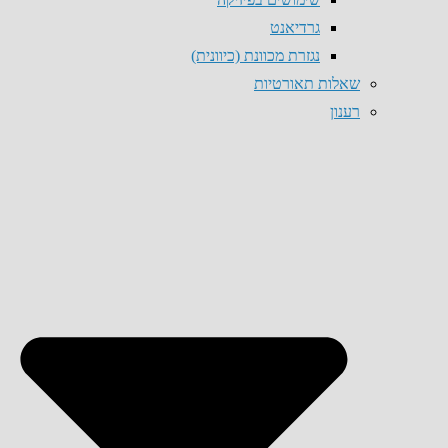
גרדיאנט
נגזרת מכוונת (כיוונית)
שאלות תאורטיות
רענון