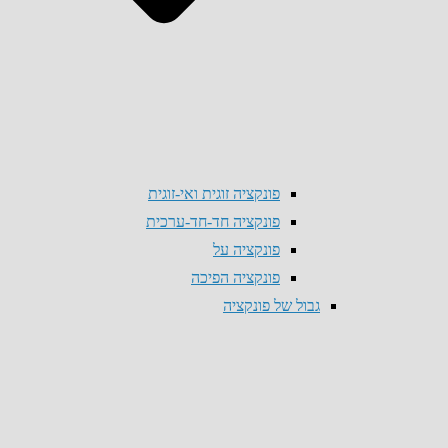
פונקציה זוגית ואי-זוגית
פונקציה חד-חד-ערכית
פונקציה על
פונקציה הפיכה
גבול של פונקציה