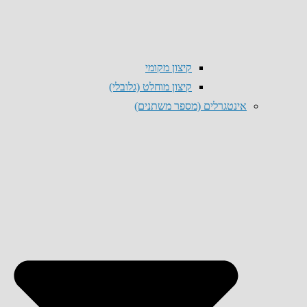
קיצון מקומי
קיצון מוחלט (גלובלי)
אינטגרלים (מספר משתנים)