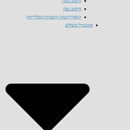
חישוב מסה
חישוב נפח
קואורדינטות קוטביות (פולריות)
אינטגרל משולש