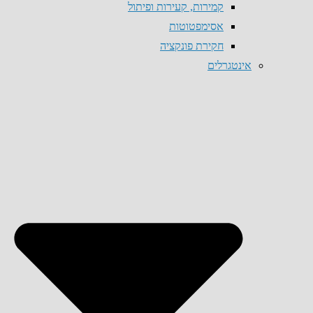
קמירות, קעירות ופיתול
אסימפטוטות
חקירת פונקציה
אינטגרלים