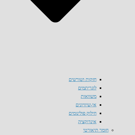
חזקות ושורשים
לוגריתמים
משוואות
אי-שיוויונים
חילוק פולינומים
אינדוקציה
חומר תיאורטי