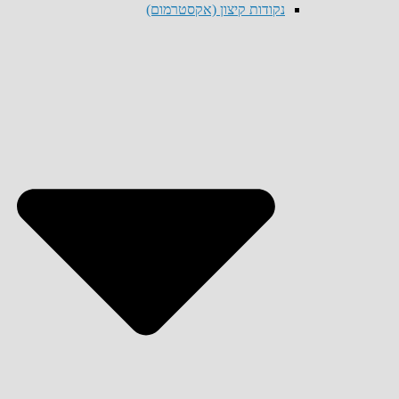
נקודות קיצון (אקסטרמום)