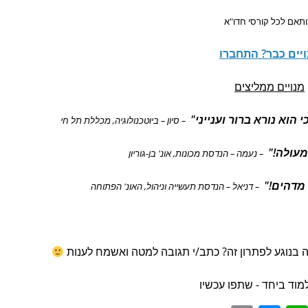
תאם לכל קורסי חדו"א
יים כבר? התחברו
מנויים ממליצים
וא נורא ברור וענייני"
– סיון – ביוטכנולוגיה, מכללת תל חי
מעולה!"
– נעמה – הנדסת מכונות, אונ' בן-גוריון
מדהים!"
– דניאל – הנדסת תעשייה וניהול, האונ' הפתוחה
 בנוגע לפתרון זה? כתב/י תגובה למטה ואשמח לענות
מוד ביחד - שתפו עכשיו