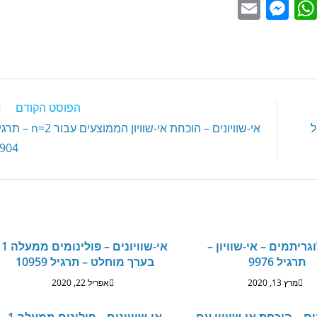
E
M
W
m
e
h
ai
ss
at
l
e
s
n
A
הפוסט הקודם
g
p
גיל
אי-שוויונים – הוכחת אי-שוויון הממוצעים עבור 2
er
p
904
גריתמים – אי-שוויון –
אי-שוויונים – פולינומים ממעלה 1
תרגיל 9976
בערך מוחלט – תרגיל 10959
מרץ 13, 2020
אפריל 22, 2020