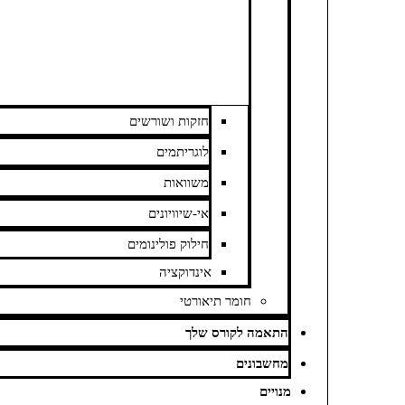
חזקות ושורשים
לוגריתמים
משוואות
אי-שיוויונים
חילוק פולינומים
אינדוקציה
חומר תיאורטי
 לקורס שלך
נים