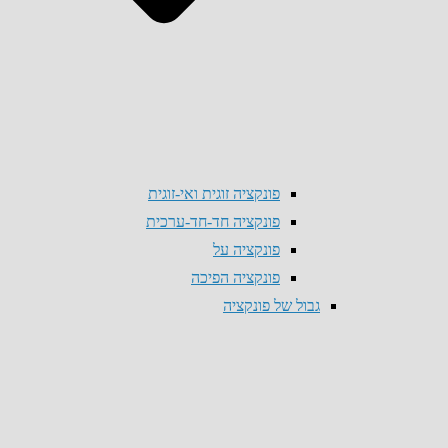
פונקציה זוגית ואי-זוגית
פונקציה חד-חד-ערכית
פונקציה על
פונקציה הפיכה
גבול של פונקציה