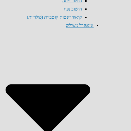
חישוב מסה
חישוב נפח
קואורדינטות קוטביות (פולריות)
אינטגרל משולש