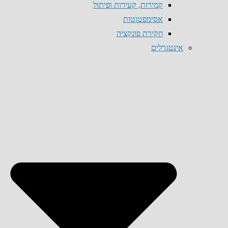
קמירות, קעירות ופיתול
אסימפטוטות
חקירת פונקציה
אינטגרלים