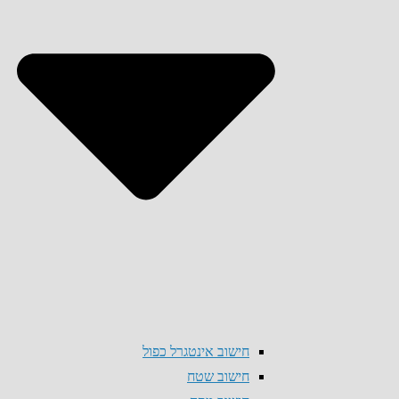
חישוב אינטגרל כפול
חישוב שטח