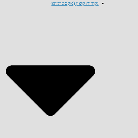
נקודות קיצון (אקסטרמום)