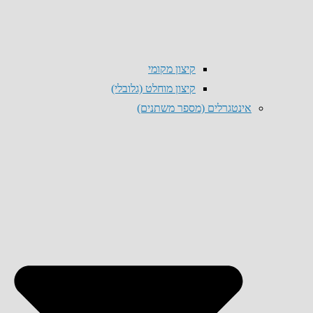
קיצון מקומי
קיצון מוחלט (גלובלי)
אינטגרלים (מספר משתנים)