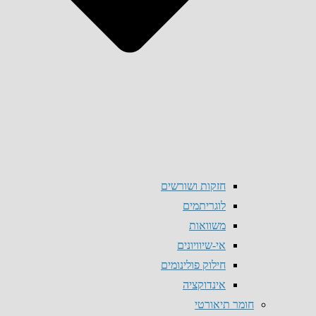
חזקות ושורשים
לוגריתמים
משוואות
אי-שיוויונים
חילוק פולינומים
אינדוקציה
חומר תיאורטי