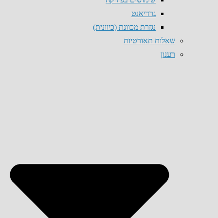
גרדיאנט
נגזרת מכוונת (כיוונית)
שאלות תאורטיות
רענון