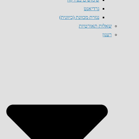
גרדיאנט
נגזרת מכוונת (כיוונית)
שאלות תאורטיות
רענון