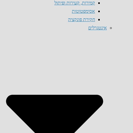
קמירות, קעירות ופיתול
אסימפטוטות
חקירת פונקציה
אינטגרלים