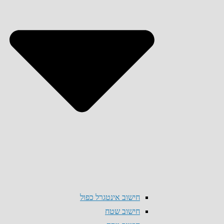
חישוב אינטגרל כפול
חישוב שטח