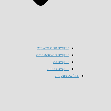
פונקציה זוגית ואי-זוגית
פונקציה חד-חד-ערכית
פונקציה על
פונקציה הפיכה
גבול של פונקציה