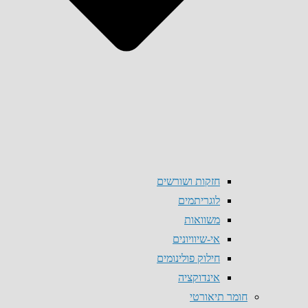
חזקות ושורשים
לוגריתמים
משוואות
אי-שיוויונים
חילוק פולינומים
אינדוקציה
חומר תיאורטי