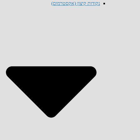
נקודות קיצון (אקסטרמום)