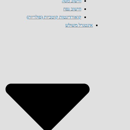
חישוב מסה
חישוב נפח
קואורדינטות קוטביות (פולריות)
אינטגרל משולש