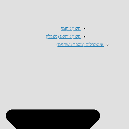
קיצון מקומי
קיצון מוחלט (גלובלי)
אינטגרלים (מספר משתנים)